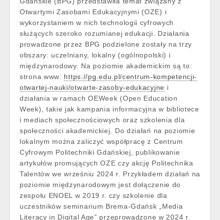
Gdańskie (BPG) przedstawiła temat związany z
Otwartymi Zasobami Edukacyjnymi (OZE) i
wykorzystaniem w nich technologii cyfrowych
służących szeroko rozumianej edukacji. Działania
prowadzone przez BPG podzielone zostały na trzy
obszary: uczelniany, lokalny (ogólnopolski) i
międzynarodowy. Na poziomie akademickim są to:
strona www:
https://pg.edu.pl/centrum-kompetencji-
otwartej-nauki/otwarte-zasoby-edukacyjne
i
działania w ramach OEWeek (Open Education
Week), takie jak kampania informacyjna w bibliotece
i mediach społecznościowych oraz szkolenia dla
społeczności akademickiej. Do działań na poziomie
lokalnym można zaliczyć współpracę z Centrum
Cyfrowym Politechniki Gdańskiej, publikowanie
artykułów promujących OZE czy akcję Politechnika
Talentów we wrześniu 2024 r. Przykładem działań na
poziomie międzynarodowym jest dołączenie do
zespołu ENOEL w 2019 r. czy szkolenie dla
uczestników seminarium Brema-Gdańsk
„
Media
Literacy in Digital Age” przeprowadzone w 2024 r.