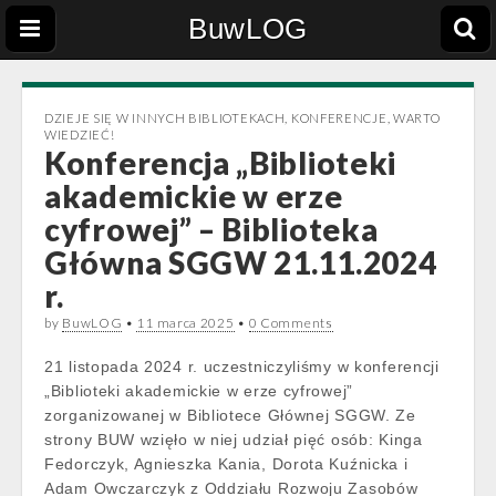
BuwLOG
DZIEJE SIĘ W INNYCH BIBLIOTEKACH
,
KONFERENCJE
,
WARTO
WIEDZIEĆ!
Konferencja „Biblioteki
akademickie w erze
cyfrowej” – Biblioteka
Główna SGGW 21.11.2024
r.
by
BuwLOG
•
11 marca 2025
•
0 Comments
21 listopada 2024 r. uczestniczyliśmy w konferencji
„Biblioteki akademickie w erze cyfrowej”
zorganizowanej w Bibliotece Głównej SGGW. Ze
strony BUW wzięło w niej udział pięć osób: Kinga
Fedorczyk, Agnieszka Kania, Dorota Kuźnicka i
Adam Owczarczyk z Oddziału Rozwoju Zasobów