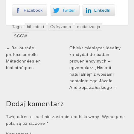
Facebook
Twitter
LinkedIn
Tags:
biblioteki
Cyfryzacja
digitalizacja
SGGW
Post
← 9e journée
Obiekt miesiąca: Idealny
navigation
professionnelle
kandydat do badań
Métadonnées en
proweniencyjnych –
bibliothèques
egzemplarz „Historii
naturalnej” z wpisami
nastoletniego Józefa
Andrzeja Załuskiego →
Dodaj komentarz
Twój adres e-mail nie zostanie opublikowany.
Wymagane
pola są oznaczone
*
Komentarz
*