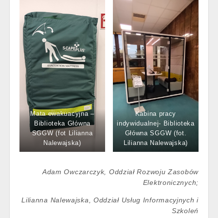
Mata ewakuacyjna –
Kabina pracy
Biblioteka Główna
indywidualnej- Biblioteka
SGGW (fot Lilianna
Główna SGGW (fot.
Nalewajska)
Lilianna Nalewajska)
Adam Owczarczyk, Oddział Rozwoju Zasobów
Elektronicznych;
Lilianna Nalewajska, Oddział Usług Informacyjnych i
Szkoleń