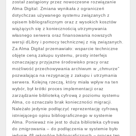
został zastąpiony przez nowoczesne rozwiązanie
Alma Digital. Zmiana wynikała z ograniczeń
dotychczas używanego systemu związanych z
opisem bibliograficznym oraz z wysokich kosztów
wiążących się z koniecznością utrzymywania
własnego serwera oraz finansowania nowszych
wersji dLibry i pomocy technicznej z nią związanych.
Za Alma Digital przemawiało: wsparcie techniczne
objęte ceną zakupu systemu, prosty interfejs
oznaczający przyjazne środowisko pracy oraz
możliwość przechowywania archiwum w
„
chmurze”
pozwalająca na rezygnację z zakupu i utrzymania
serwera. Kolejną rzeczą, który miała wpływ na ten
wybór, był krótki proces implementacji oraz
zarządzanie biblioteką cyfrową z poziomu systemu
Alma, co oznaczało brak konieczności migracji.
Należało jedynie podłączyć reprezentację cyfrową
istniejącego opisu bibliograficznego w systemie
Alma. Ponieważ nie jest to duża biblioteka cyfrowa
do zmigrowania – do podłączenia w systemie było
jedynie 48 rekordów bibliograficznych – proces ten