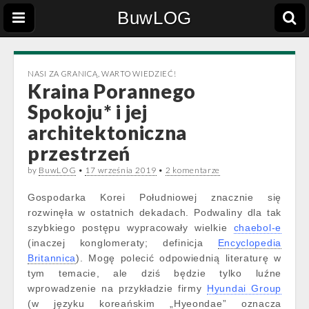
BuwLOG
NASI ZA GRANICĄ
,
WARTO WIEDZIEĆ!
Kraina Porannego
Spokoju* i jej
architektoniczna
przestrzeń
by
BuwLOG
•
17 września 2019
•
2 komentarze
Gospodarka Korei Południowej znacznie się
rozwinęła w ostatnich dekadach. Podwaliny dla tak
szybkiego postępu wypracowały wielkie
chaebol-e
(inaczej konglomeraty; definicja
Encyclopedia
Britannica
). Mogę polecić odpowiednią literaturę w
tym temacie, ale dziś będzie tylko luźne
wprowadzenie na przykładzie firmy
Hyundai Group
(w języku koreańskim „Hyeondae” oznacza