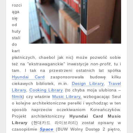
rozci
ąga
się
od
huty
stali
do
kart
płatniczych, chaebol jak nic) może pozwolić sobie
też na ”ekstrawaganckie” inwestycje
non-profit
, tu i
tam. I tak na przestrzeni ostatnich lat spółka
Hyundai Card
zasponsorowała budowę kilku
ciekawych bibliotek, m.in.
Design Library
,
Travel
Library
,
Cooking Library
(to chyba moja ulubiona –
filmik
) czy właśnie
Music Library
,
wzbogacając Seul
o kolejne architektoniczne perełki i wychodząc w ten
sposób naprzeciw oczekiwaniom Koreańczyków.
Projekt architektoniczny
Hyundai Card Music
Library
(현대카드 라이브러리) został opisany w
czasopiśmie
Space
(BUW Wolny Dostęp 2 piętro,