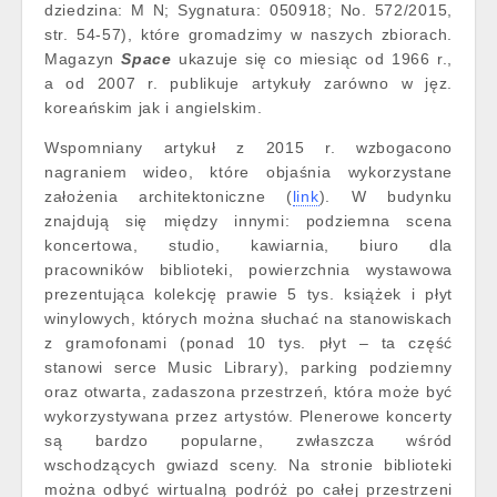
dziedzina: M N; Sygnatura: 050918; No. 572/2015,
str. 54-57), które gromadzimy w naszych zbiorach.
Magazyn
Space
ukazuje się co miesiąc od 1966 r.,
a od 2007 r. publikuje artykuły zarówno w jęz.
koreańskim jak i angielskim.
Wspomniany artykuł z 2015 r. wzbogacono
nagraniem wideo, które objaśnia wykorzystane
założenia architektoniczne (
link
). W budynku
znajdują się między innymi: podziemna scena
koncertowa, studio, kawiarnia, biuro dla
pracowników biblioteki, powierzchnia wystawowa
prezentująca kolekcję prawie 5 tys. książek i płyt
winylowych, których można słuchać na stanowiskach
z gramofonami (ponad 10 tys. płyt – ta część
stanowi serce Music Library), parking podziemny
oraz otwarta, zadaszona przestrzeń, która może być
wykorzystywana przez artystów. Plenerowe koncerty
są bardzo popularne, zwłaszcza wśród
wschodzących gwiazd sceny. Na stronie biblioteki
można odbyć wirtualną podróż po całej przestrzeni