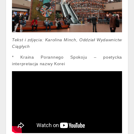
Tekst i zdjęcia: Karolina Minch, Oddział Wydawnictw
Ciągłych
* Kraina Porannego Spokoju – poetycka
interpretacja nazwy Korei