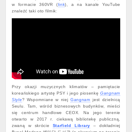
w formacie 360VR (
link
), a na kanale YouTube
znaleźć taki oto filmik:
Przy okazji muzycznych klimatów – pamiętacie
koreańskiego artystę PSY i jego piosenkę
Gangnam
Style
? Wspomniane w niej
Gangnam
jest dzielnicą
Seulu. Tam, wśród biznesowych budynków, mieści
się centrum handlowe CEOX. Na jego terenie
otwarto w 2017 r. ciekawą bibliotekę publiczną,
zwaną w skrócie
Starfield Library
– dokładniej