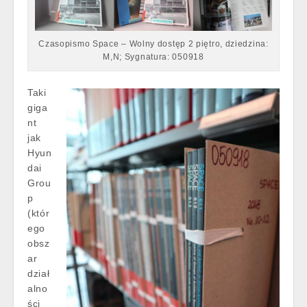
Czasopismo Space – Wolny dostęp 2 piętro, dziedzina:
M,N; Sygnatura: 050918
Taki
giga
nt
jak
Hyun
dai
Grou
p
(któr
ego
obsz
ar
dział
alno
ści