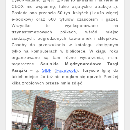
Byeol-Madang 별마당 도서관 (o akwarium na terenie
CEOX nie wspomnę, takie azjatyckie atrakcje…).
Posiada ona przeszło 50 tys. książek (i dużo więcej
e-booków) oraz 600 tytułów czasopism i gazet.
Wszystko to wyeksponowane na
trzynastometrowych półkach, wśród miejsc
siedzących, odgrodzonych kawiarenek i sklepików.
Zasoby do przeszukania w katalogu dostępnym
tylko na komputerach w bibliotece. W ciągu roku
organizowane są tam różne wydarzenia, m.in.
tegoroczne
Seulskie Międzynarodowe Targi
Książki
– tj.
SIBF
(
Facebook
). Turyście lgną do
takich miejsc. Ja też nie mogłam się oprzeć. Poniżej
kilka zrobionych przeze mnie zdjęć.