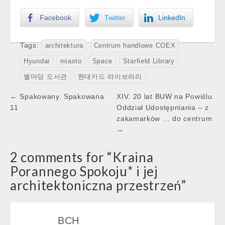
Facebook
Twitter
LinkedIn
Tags:
architektura
Centrum handlowe COEX
Hyundai
miasto
Space
Starfield Library
별마당 도서관
현대카드 라이브러리
Post
← Spakowany. Spakowana
XIV. 20 lat BUW na Powiślu.
navigation
11
Oddział Udostępniania – z
zakamarków … do centrum
→
2 comments for “
Kraina
Porannego Spokoju* i jej
architektoniczna przestrzeń
”
BCH