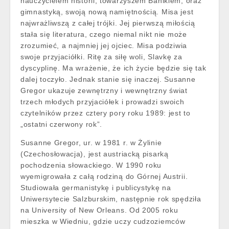
nauczycielem historii, towarzyszem Banikiem, oraz
gimnastyką, swoją nową namiętnością. Misa jest
najwrażliwszą z całej trójki. Jej pierwszą miłością
stała się literatura, czego niemal nikt nie może
zrozumieć, a najmniej jej ojciec. Misa podziwia
swoje przyjaciółki. Ritę za siłę woli, Slavkę za
dyscyplinę. Ma wrażenie, że ich życie będzie się tak
dalej toczyło. Jednak stanie się inaczej. Susanne
Gregor ukazuje zewnętrzny i wewnętrzny świat
trzech młodych przyjaciółek i prowadzi swoich
czytelników przez cztery pory roku 1989: jest to
„ostatni czerwony rok”.
Susanne Gregor, ur. w 1981 r. w Żylinie
(Czechosłowacja), jest austriacką pisarką
pochodzenia słowackiego. W 1990 roku
wyemigrowała z całą rodziną do Górnej Austrii.
Studiowała germanistykę i publicystykę na
Uniwersytecie Salzburskim, następnie rok spędziła
na University of New Orleans. Od 2005 roku
mieszka w Wiedniu, gdzie uczy cudzoziemców