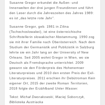
Susanne Gregor erkundet die Außen- und
Innenwelten der drei jungen Freundinnen und führt
den Leser durch die Jahreszeiten des Jahres 1989:
es ist „das letzte rote Jahr”.
Susanne Gregor, geb. 1981 in Zilina
(Tschechoslowakei), ist eine österreichische
Schriftstellerin slowakischer Abstammung. 1990 zog
sie mit ihrer Familie nach Oberösterreich. Nach dem
Studium der Germanistik und Publizistik in Salzburg
lehrte sie ein Jahr lang an der University of New
Orleans. Seit 2005 wohnt Gregor in Wien, wo sie
Deutsch als Fremdsprache unterrichtet. 2009
gewann sie den Förderpreis des Hohenemser
Literaturpreises und 2010 den ersten Preis der Exil-
Literaturpreises. 2011 erschien ihr Debütroman
Kein
eigener Ort
, 2015 der zweite Roman
Territorien
,
2018 folgte der Erzählband
Unter Wasser.
Tekst:
Michał Dworakowski
,
Maciej Soborczyk,
Biblioteka Austriacka