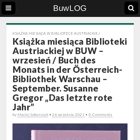
BuwLOG
KSIĄŻKA MIESIĄCA W BIBLIOTECE AUSTRIACKIEJ
Książka miesiąca Biblioteki
Austriackiej w BUW –
wrzesień / Buch des
Monats in der Österreich-
Bibliothek Warschau –
September. Susanne
Gregor „Das letzte rote
Jahr”
by
Maciej Soborczyk
•
26 września 2021
•
0 Comments