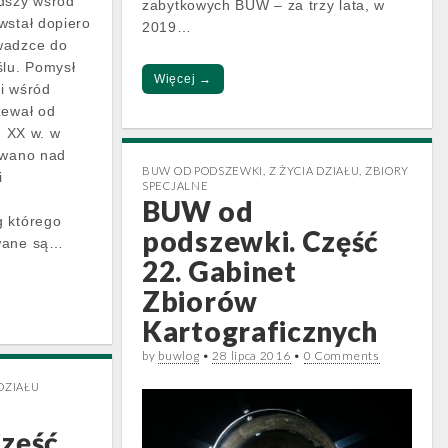
odszy wśród
zabytkowych BUW – za trzy lata, w
wstał dopiero
2019…
wadzce do
lu. Pomysł
Więcej →
i wśród
zewał od
. XX w. w
owano nad
BUW OD PODSZEWKI
,
Z ŻYCIA DZIAŁU
,
ZBIORY
i
SPECJALNE
BUW od
g którego
podszewki. Część
ywane są…
22. Gabinet
Zbiorów
Kartograficznych
by
buwlog
•
28 lipca 2016
•
0 Comments
 DZIAŁU
zęść