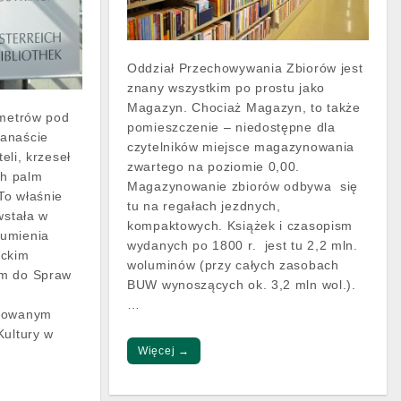
Oddział Przechowywania Zbiorów jest
znany wszystkim po prostu jako
Magazyn. Chociaż Magazyn, to także
 metrów pod
pomieszczenie – niedostępne dla
anaście
czytelników miejsce magazynowania
teli, krzeseł
zwartego na poziomie 0,00.
ch palm
Magazynowanie zbiorów odbywa się
To właśnie
tu na regałach jezdnych,
wstała w
kompaktowych. Książek i czasopism
zumienia
wydanych po 1800 r. jest tu 2,2 mln.
ackim
woluminów (przy całych zasobach
em do Spraw
BUW wynoszących ok. 3,2 mln wol.).
w
…
ntowanym
Kultury w
Więcej →
…