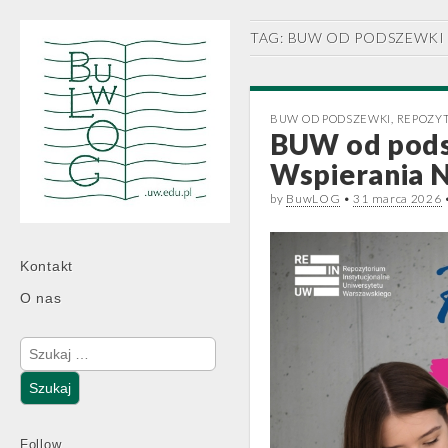
TAG:
BUW OD PODSZEWKI
BUW OD PODSZEWKI
,
REPOZY
BUW od pods
Wspierania 
by
BuwLOG
•
31 marca 2026
Main
Skip
Kontakt
menu
to
O nas
content
Szukaj:
Follow