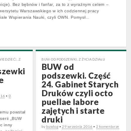
mbicje). Bez bębnów i fanfar, za to z wyraźnym celem –
ersytetu Warszawskiego w ich codziennej pracy
ale Wspierania Nauki, czyli OWN. Pomysł…
IEDZIEĆ!
,
Z
BUW OD PODSZEWKI
,
Z ŻYCIA DZIAŁU
BUW od
szewki
podszewki. Część
e
24. Gabinet Starych
Druków czyli octo
016
•
0
puellae labore
zajętych i starte
temu powstał
druki
 serii „BUW
c inny
by
buwlog
•
29 września 2016
•
2 komentarze