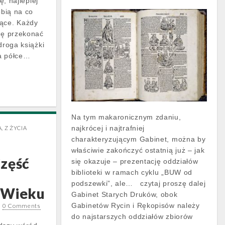
ę, najlepiej
obią na co
jące. Każdy
nsę przekonać
droga książki
na półce…
Na tym makaronicznym zdaniu,
najkrócej i najtrafniej
A
,
Z ŻYCIA
charakteryzującym Gabinet, można by
właściwie zakończyć ostatnią już – jak
zęść
się okazuje – prezentację oddziałów
biblioteki w ramach cyklu „BUW od
podszewki”, ale… czytaj proszę dalej
 Wieku
Gabinet Starych Druków, obok
Gabinetów Rycin i Rękopisów należy
•
0 Comments
do najstarszych oddziałów zbiorów