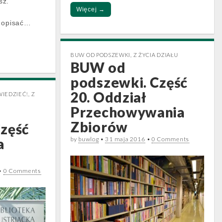
sz.
Więcej →
h opisać…
BUW OD PODSZEWKI
,
Z ŻYCIA DZIAŁU
BUW od
podszewki. Część
20. Oddział
IEDZIEĆ!
,
Z
Przechowywania
Zbiorów
zęść
by
buwlog
•
31 maja 2016
•
0 Comments
a
•
0 Comments