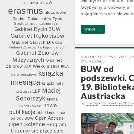
wicedyrektor Roman Tabi
e-bUW
publiczna
Gdybyśmy próbowały w
erasmus
filozofowie
najogólniejszych słowac
Gabinet Dokumentów Życia
Społecznego
gabinet rycin
Gabinet Rycin BUW
Więcej →
Gabinet Rękopisów
Gabinet Starych Druków
Gabinet Zbiorów Kartograficznych
Gabinet Zbiorów
BUW OD PODSZEWKI
,
WARTO W
Muzycznych
Gabinet
ŻYCIA DZIAŁU
Zbiorów XIX Wieku
BUW od
grafika
IFLA
książka
karty pocztowe
podszewki. C
miesiąca
listy
książki
19. Bibliotek
Maciej
LLP
nowości
Austriacka
Soborczyk
Michał
by
buwlog
•
28 kwietnia 2016
nowe
Dworakowski
publikacje
obiekt miesiąca
Open Access
ogrody BUW
Open Science
Program
Uczenie się przez całe