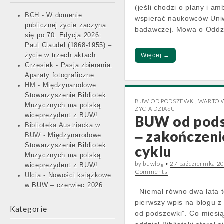
(jeśli chodzi o plany i a
BCH
-
W domenie
wspierać naukowców Uniw
publicznej życie zaczyna
badawczej. Mowa o Oddzi
się po 70. Edycja 2026:
Paul Claudel (1868-1955) –
życie w trzech aktach
Więcej →
Grzesiek
-
Pasja zbierania.
Aparaty fotograficzne
HM
-
Międzynarodowe
Stowarzyszenie Bibliotek
BUW OD PODSZEWKI
,
WARTO W
Muzycznych ma polską
ŻYCIA DZIAŁU
wiceprezydent z BUW!
BUW od pod
Biblioteka Austriacka w
‒ zakończeni
BUW
-
Międzynarodowe
Stowarzyszenie Bibliotek
cyklu
Muzycznych ma polską
by
buwlog
•
27 października 2
wiceprezydent z BUW!
Comments
Ulcia
-
Nowości książkowe
w BUW – czerwiec 2026
Niemal równo dwa lata 
pierwszy wpis na blogu z
Kategorie
od podszewki”. Co miesią