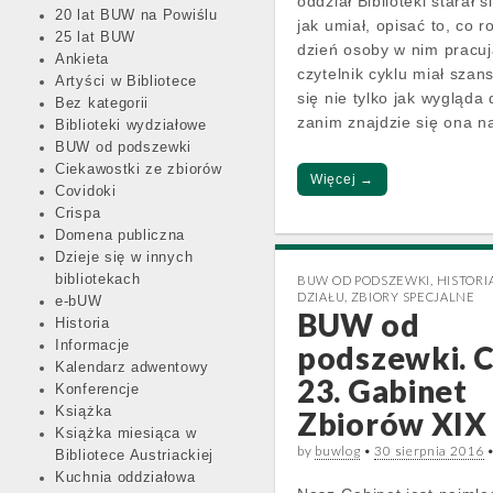
oddział Biblioteki starał si
20 lat BUW na Powiślu
jak umiał, opisać to, co r
25 lat BUW
dzień osoby w nim pracu
Ankieta
czytelnik cyklu miał sza
Artyści w Bibliotece
się nie tylko jak wygląda 
Bez kategorii
zanim znajdzie się ona 
Biblioteki wydziałowe
BUW od podszewki
Ciekawostki ze zbiorów
Więcej →
Covidoki
Crispa
Domena publiczna
Dzieje się w innych
bibliotekach
BUW OD PODSZEWKI
,
HISTORI
DZIAŁU
,
ZBIORY SPECJALNE
e-bUW
BUW od
Historia
Informacje
podszewki. C
Kalendarz adwentowy
23. Gabinet
Konferencje
Książka
Zbiorów XIX
Książka miesiąca w
by
buwlog
•
30 sierpnia 2016
Bibliotece Austriackiej
Kuchnia oddziałowa