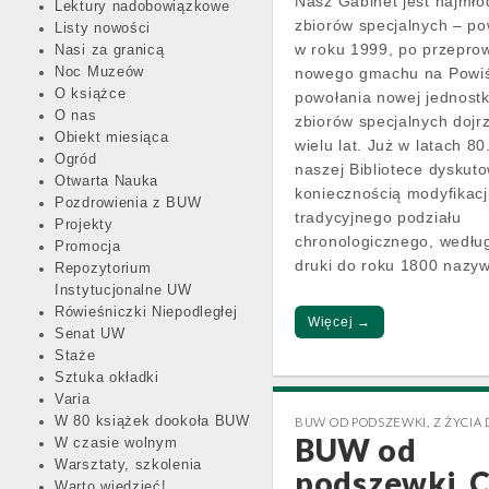
Nasz Gabinet jest najmł
Lektury nadobowiązkowe
zbiorów specjalnych – po
Listy nowości
w roku 1999, po przepro
Nasi za granicą
Noc Muzeów
nowego gmachu na Powiś
O książce
powołania nowej jednostk
O nas
zbiorów specjalnych dojr
Obiekt miesiąca
wielu lat. Już w latach 80
Ogród
naszej Bibliotece dyskut
Otwarta Nauka
koniecznością modyfikacj
Pozdrowienia z BUW
tradycyjnego podziału
Projekty
chronologicznego, wedłu
Promocja
druki do roku 1800 naz
Repozytorium
Instytucjonalne UW
Rówieśniczki Niepodległej
Więcej →
Senat UW
Staże
Sztuka okładki
Varia
W 80 książek dookoła BUW
BUW OD PODSZEWKI
,
Z ŻYCIA
BUW od
W czasie wolnym
Warsztaty, szkolenia
podszewki. C
Warto wiedzieć!