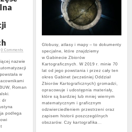
lna
ji
ch
Globusy, atlasy i mapy – to dokumenty
•
0 Comments
specjalne, które znajdziemy
w Gabinecie Zbiorów
iącej nazwie
Kartograficznych. W 2019 r. minie 70
Automatyzacji
lat od jego powstania i przez cały ten
 powstała w
okres Gabinet (wcześniej Oddział
pracownikami
Zbiorów Kartograficznych) gromadzi,
r BUW, Roman
opracowuje i udostępnia materiały,
lski.
które są bardziej lub mniej wiernym
: dr
matematycznym i graficznym
ustyna
odzwierciedleniem przestrzeni oraz
ja podlega
zapisem historii poszczególnych
zowi
obszarów. Czy kartografika…
t