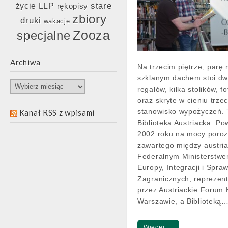
stare
życie LLP
rękopisy
zbiory
druki
wakacje
Zooza
specjalne
Archiwa
Na trzecim piętrze, parę
szklanym dachem stoi dw
Archiwa
regałów, kilka stolików, fo
oraz skryte w cieniu trze
stanowisko wypożyczeń. 
Kanał RSS z wpisami
Biblioteka Austriacka. Po
2002 roku na mocy poro
zawartego między austri
Federalnym Ministerstw
Europy, Integracji i Spra
Zagranicznych, repreze
przez Austriackie Forum 
Warszawie, a Biblioteką
Więcej →