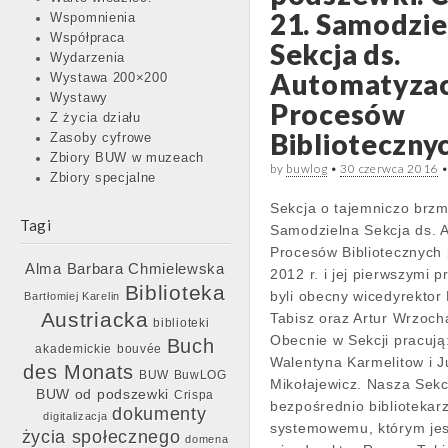
21. Samodzie
Wspomnienia
Współpraca
Sekcja ds.
Wydarzenia
Automatyzac
Wystawa 200×200
Wystawy
Procesów
Z życia działu
Biblioteczny
Zasoby cyfrowe
Zbiory BUW w muzeach
by
buwlog
•
30 czerwca 2016
Zbiory specjalne
Sekcja o tajemniczo brzm
Tagi
Samodzielna Sekcja ds. 
Procesów Bibliotecznych
Barbara Chmielewska
Alma
2012 r. i jej pierwszymi 
Biblioteka
byli obecny wicedyrekto
Bartłomiej Karelin
Austriacka
Tabisz oraz Artur Wrzocha
biblioteki
Obecnie w Sekcji pracują
Buch
akademickie
bouvée
Walentyna Karmelitow i J
des Monats
BUW
BuwLOG
Mikołajewicz. Nasza Sekc
BUW od podszewki
Crispa
bezpośrednio bibliotekar
dokumenty
digitalizacja
systemowemu, którym jes
życia społecznego
domena