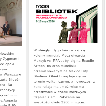
W ubiegłym tygodniu zaczął się
ólewskim
kolejny mundial. Mecz otwarcia
ny Zygmunt i
Meksyk vs. RPA odbył się na Estadio
uce epoki
Azteca, na czas mundialu
órym
przemianowanym na Mexico City
ą w Warszawie
Stadium. Obiekt znajduje się na
zata Biłozór-
terenie wulkanicznym, a nowoczesna
oba. Na
konstrukcja ma umożliwiać mu
kspozycji
przetrwanie w czasie możliwych
jrzeć m.in.
trzęsień ziemi. Położenie na
awa Augusta
wysokości około 2200 m n.p.m.
Rycin BUW.