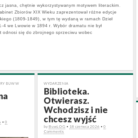
zecz jasna, chętnie wykorzystywanym motywem literackim.
inet Zbiorów XIX Wieku zaprezentował różne edycje
ckiego (1809-1849), w tym tę wydaną w ramach Dzieł
 1-4 we Lwowie w 1894 r. Wybór dramatu nie był
t odnosi się do zbrojnego sprzeciwu wobec
ORY BUW W
WYDARZENIA
Biblioteka.
na
Otwierasz.
Wchodzisz i nie
chcesz wyjść
6
•
0
by
BuwLOG
•
18 czerwca 2026
•
0
Comments