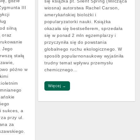
słę, gdzie
się książka pt. Silent Spring (Milcząca
Zygmunta III
wiosna) autorstwa Rachel Carson,
ykcji
amerykańskiej biolożki i
sług
popularyzatorki nauki. Książka
od silną
okazała się bestsellerem, sprzedała
ą oraz
się w ponad 2 mln egzemplarzy i
drukowanie
przyczyniła się do powstania
. Jego
globalnego ruchu ekologicznego. W
rwszą stałą
sposób popularnonaukowy wyjaśniła
szawie,
trudny temat wpływu przemysłu
kowo późno w
chemicznego…
kimi
cioletnim
Więcej →
omnianego
nańskie
iego
i sukces, a
rza przy ul.
wana za
szawskiego.