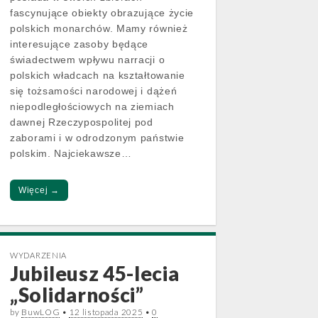
fascynujące obiekty obrazujące życie
polskich monarchów. Mamy również
interesujące zasoby będące
świadectwem wpływu narracji o
polskich władcach na kształtowanie
się tożsamości narodowej i dążeń
niepodległościowych na ziemiach
dawnej Rzeczypospolitej pod
zaborami i w odrodzonym państwie
polskim. Najciekawsze…
Więcej →
WYDARZENIA
Jubileusz 45-lecia
„Solidarności”
by
BuwLOG
•
12 listopada 2025
•
0