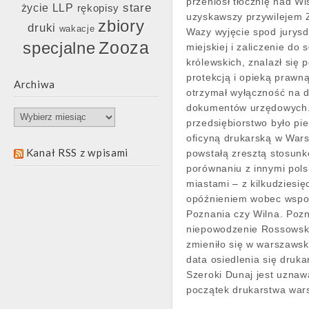
przeniósł tłocznię nad Wi
stare
życie LLP
rękopisy
uzyskawszy przywilejem 
zbiory
druki
wakacje
Wazy wyjęcie spod jurysd
Zooza
specjalne
miejskiej i zaliczenie do 
królewskich, znalazł się p
protekcją i opieką prawn
Archiwa
otrzymał wyłączność na 
dokumentów urzędowych
Archiwa
przedsiębiorstwo było pie
oficyną drukarską w War
Kanał RSS z wpisami
powstałą zresztą stosun
porównaniu z innymi pols
miastami – z kilkudziesię
opóźnieniem wobec wsp
Poznania czy Wilna. Poz
niepowodzenie Rossowsk
zmieniło się w warszawsk
data osiedlenia się druka
Szeroki Dunaj jest uzna
początek drukarstwa war