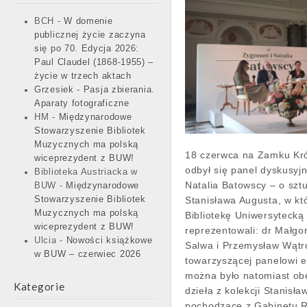
BCH
-
W domenie
publicznej życie zaczyna
się po 70. Edycja 2026:
Paul Claudel (1868-1955) –
życie w trzech aktach
Grzesiek
-
Pasja zbierania.
Aparaty fotograficzne
HM
-
Międzynarodowe
Stowarzyszenie Bibliotek
Muzycznych ma polską
18 czerwca na Zamku Kr
wiceprezydent z BUW!
odbył się panel dyskusyj
Biblioteka Austriacka w
Natalia Batowscy – o szt
BUW
-
Międzynarodowe
Stowarzyszenie Bibliotek
Stanisława Augusta, w kt
Muzycznych ma polską
Bibliotekę Uniwersyteck
wiceprezydent z BUW!
reprezentowali: dr Małgor
Ulcia
-
Nowości książkowe
Salwa i Przemysław Wątr
w BUW – czerwiec 2026
towarzyszącej panelowi e
można było natomiast obe
Kategorie
dzieła z kolekcji Stanisł
pochodzące z Gabinetu 