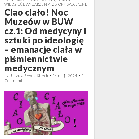
WIEDZIEĆ!
,
WYDARZENIA
,
ZBIORY SPECJALNE
Ciao ciało! Noc
Muzeów w BUW
cz.1: Od medycyny i
sztuki po ideologię
– emanacje ciała w
piśmiennictwie
medycznym
by
Urszula Szwed-Strych
•
24 maja 2024
•
0
Comments