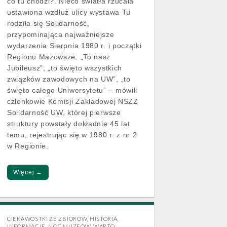
co tu chodzi?. Nieco światła rzucała
ustawiona wzdłuż ulicy wystawa Tu
rodziła się Solidarność,
przypominająca najważniejsze
wydarzenia Sierpnia 1980 r. i początki
Regionu Mazowsze. „To nasz
Jubileusz”, „to święto wszystkich
związków zawodowych na UW”, „to
święto całego Uniwersytetu” – mówili
członkowie Komisji Zakładowej NSZZ
Solidarność UW, której pierwsze
struktury powstały dokładnie 45 lat
temu, rejestrując się w 1980 r. z nr 2
w Regionie.
Więcej →
CIEKAWOSTKI ZE ZBIORÓW
,
HISTORIA
,
INFORMACJE
,
NOC MUZEÓW
,
WARTO