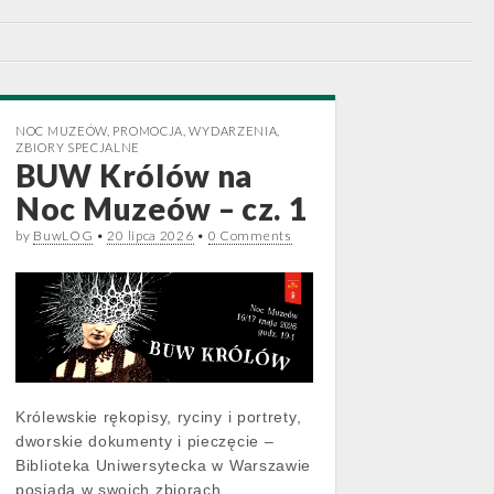
NOC MUZEÓW
,
PROMOCJA
,
WYDARZENIA
,
ZBIORY SPECJALNE
BUW Królów na
Noc Muzeów – cz. 1
by
BuwLOG
•
20 lipca 2026
•
0 Comments
Królewskie rękopisy, ryciny i portrety,
dworskie dokumenty i pieczęcie –
Biblioteka Uniwersytecka w Warszawie
posiada w swoich zbiorach