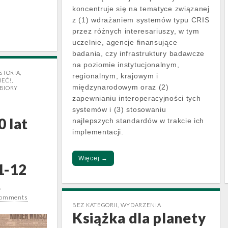
koncentruje się na tematyce związanej
z (1) wdrażaniem systemów typu CRIS
przez różnych interesariuszy, w tym
uczelnie, agencje finansujące
badania, czy infrastruktury badawcze
na poziomie instytucjonalnym,
STORIA
,
regionalnym, krajowym i
IEĆ!
,
międzynarodowym oraz (2)
BIORY
zapewnianiu interoperacyjności tych
systemów i (3) stosowaniu
 lat
najlepszych standardów w trakcie ich
implementacji.
Więcej →
1-12
.
Comments
BEZ KATEGORII
,
WYDARZENIA
Książka dla planety