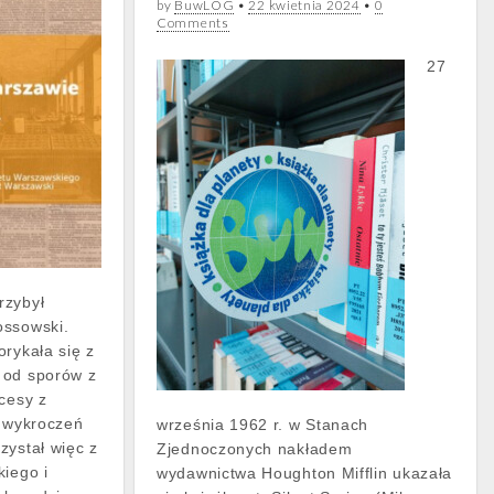
by
BuwLOG
•
22 kwietnia 2024
•
0
Comments
27
rzybył
ossowski.
orykała się z
 od sporów z
cesy z
y wykroczeń
września 1962 r. w Stanach
zystał więc z
Zjednoczonych nakładem
kiego i
wydawnictwa Houghton Mifflin ukazała