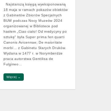
Najstarszą księgą wyeksponowaną
18 maja w ramach pokazów obiektów
z Gabinetów Zbiorów Specjalnych
BUW podczas Nocy Muzeów 2024
organizowanej w Bibliotece pod
hasłem „Ciao ciało! Od medycyny po
sztukę” była Super prima fen quarti
Canonis Avicennae; De maioritate
morbi… z Gabinetu Starych Druków.
Wydana w 1477 r. w Norymberdze
praca autorstwa Gentilisa de
Fulgineo…
Więcej →