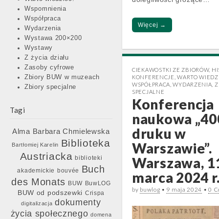
Wspomnienia
Współpraca
Więcej →
Wydarzenia
Wystawa 200×200
Wystawy
Z życia działu
Zasoby cyfrowe
CIEKAWOSTKI ZE ZBIORÓW
,
HI
KONFERENCJE
,
WARTO WIEDZ
Zbiory BUW w muzeach
WSPÓŁPRACA
,
WYDARZENIA
,
Z
Zbiory specjalne
SPECJALNE
Konferencja
Tagi
naukowa „400
druku w
Barbara Chmielewska
Alma
Biblioteka
Warszawie”.
Bartłomiej Karelin
Austriacka
Warszawa, 1
biblioteki
Buch
akademickie
bouvée
marca 2024 r
des Monats
BUW
BuwLOG
by
buwlog
•
9 maja 2024
•
0 
BUW od podszewki
Crispa
dokumenty
digitalizacja
życia społecznego
domena