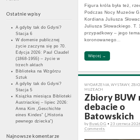
Figura króla była też, r
Podczas Nocy Muzeów Gab
Ostatnie wpisy
Kordiana Juliusza Słowa
Juliusza Słowackiego. T.
A gdyby tak do Gdyni?
przypadkowy – jego tema
Stacja 6
koronowanego…
W domenie publicznej
życie zaczyna się po 70.
Edycja 2026: Paul Claudel
Więcej →
(1868-1955) – życie w
trzech aktach
Biblioteka na Wzgórzu
Sztuk
A gdyby tak do Gdyni?
WYDARZENIA
,
WYSTAWY
,
ZBI
MUZEACH
Stacja 5
Zbiory BUW 
Książka miesiąca Biblioteki
Austriackiej – lipiec 2026:
debacie o
Anna Kim „Geschichte
Batowskich
eines Kindes” („Historia
pewnego dziecka”)
by
BuwLOG
•
23 czerwca 202
Comments
Najnowsze komentarze