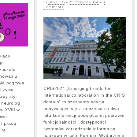
by
BuwLOG
•
25 czerwca 2024
•
0
Comments
kłady
go
zaczęto
chowaniu
ała odgrywa
CRIS2024 „Emerging trends for
l życia.
international collaboration in the CRIS
rowy styl
domain” to szesnasta edycja
i neurolog
odbywającej się z założenia co dwa
w XVIII w.
lata konferencji poświęconej poprawie
dowo
funkcjonalności i dostępności
 i pracą
systemów zarządzania informacją
nim
naukową w całej Europie. Wydarzenie