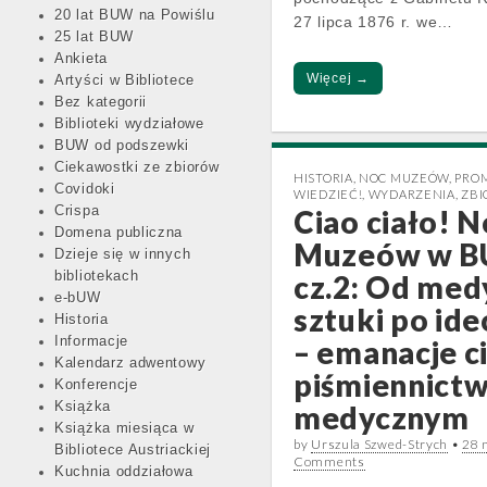
20 lat BUW na Powiślu
27 lipca 1876 r. we…
25 lat BUW
Ankieta
Więcej →
Artyści w Bibliotece
Bez kategorii
Biblioteki wydziałowe
BUW od podszewki
Ciekawostki ze zbiorów
HISTORIA
,
NOC MUZEÓW
,
PRO
Covidoki
WIEDZIEĆ!
,
WYDARZENIA
,
ZBI
Crispa
Ciao ciało! 
Domena publiczna
Muzeów w 
Dzieje się w innych
bibliotekach
cz.2: Od med
e-bUW
sztuki po ide
Historia
Informacje
– emanacje c
Kalendarz adwentowy
piśmiennictw
Konferencje
Książka
medycznym
Książka miesiąca w
by
Urszula Szwed-Strych
•
28 
Bibliotece Austriackiej
Comments
Kuchnia oddziałowa