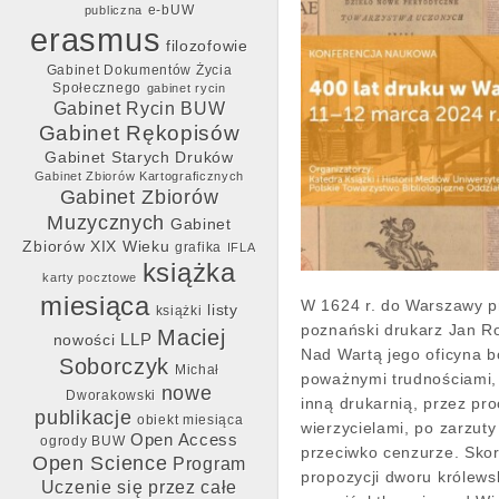
e-bUW
publiczna
erasmus
filozofowie
Gabinet Dokumentów Życia
Społecznego
gabinet rycin
Gabinet Rycin BUW
Gabinet Rękopisów
Gabinet Starych Druków
Gabinet Zbiorów Kartograficznych
Gabinet Zbiorów
Muzycznych
Gabinet
Zbiorów XIX Wieku
grafika
IFLA
książka
karty pocztowe
miesiąca
W 1624 r. do Warszawy p
listy
książki
poznański drukarz Jan R
Maciej
LLP
nowości
Nad Wartą jego oficyna b
Soborczyk
Michał
poważnymi trudnościami,
nowe
Dworakowski
inną drukarnią, przez pro
publikacje
obiekt miesiąca
wierzycielami, po zarzut
Open Access
ogrody BUW
przeciwko cenzurze. Skor
Open Science
Program
propozycji dworu królews
Uczenie się przez całe