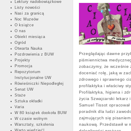
Lektury nadobowiązkowe
Listy nowości
Nasi za granicą
Noc Muzeów
O książce
O nas
Obiekt miesiąca
Ogród
Otwarta Nauka
Przeglądając dawne przy
Pozdrowienia z BUW
piśmiennictwa medyczne
Projekty
zobaczymy, że wcześnie 
Promocja
Repozytorium
doceniać rolę, jaką w za
Instytucjonalne UW
zdrowego i sprawnego ci
Rówieśniczki Niepodległej
profilaktyka i właściwy sty
Senat UW
Profilaktyka, higiena i zd
Staże
życia Szwajcarski lekarz 
Sztuka okładki
Samuel Tissot opracował 
Varia
poradnik dla ludzi zawo
W 80 książek dookoła BUW
zajmujących się pisaniem
W czasie wolnym
naukową. Przedstawił w 
Warsztaty, szkolenia
dolegliwości grożące…
Warto wiedzieć!