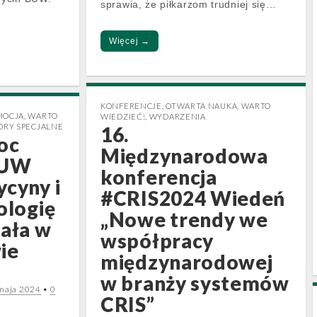
sprawia, że piłkarzom trudniej się…
Więcej →
KONFERENCJE
,
OTWARTA NAUKA
,
WARTO
MOCJA
,
WARTO
WIEDZIEĆ!
,
WYDARZENIA
ORY SPECJALNE
16.
Noc
Międzynarodowa
BUW
konferencja
ycyny i
#CRIS2024 Wiedeń
ologię
„Nowe trendy we
iała w
współpracy
ie
międzynarodowej
w branży systemów
maja 2024
•
0
CRIS”