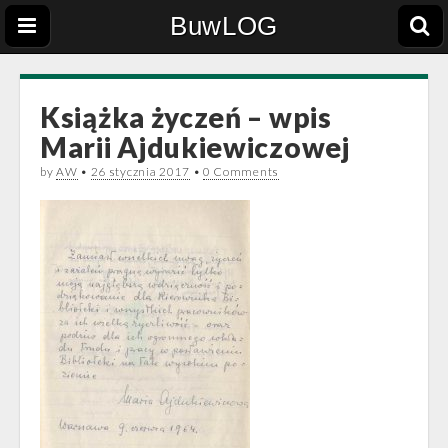
BuwLOG
Książka życzeń – wpis
Marii Ajdukiewiczowej
by
AW
•
26 stycznia 2017
•
0 Comments