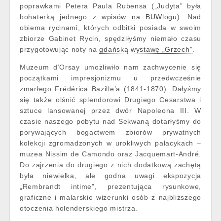
poprawkami Petera Paula Rubensa („Judyta” była
bohaterką jednego z
wpisów na BUWlogu
). Nad
obiema rycinami, których odbitki posiada w swoim
zbiorze Gabinet Rycin, spędziłyśmy niemało czasu
przygotowując noty na
gdańską wystawę „Grzech”
.
Muzeum d’Orsay umożliwiło nam zachwycenie się
początkami impresjonizmu u przedwcześnie
zmarłego Frédérica Bazille’a (1841-1870). Dałyśmy
się także olśnić splendorowi Drugiego Cesarstwa i
sztuce lansowanej przez dwór Napoleona III. W
czasie naszego pobytu nad Sekwaną dotarłyśmy do
porywających bogactwem zbiorów prywatnych
kolekcji zgromadzonych w urokliwych pałacykach –
muzea Nissim de Camondo oraz Jacquemart-André.
Do zajrzenia do drugiego z nich dodatkową zachętą
była niewielka, ale godna uwagi ekspozycja
„Rembrandt intime”, prezentująca rysunkowe,
graficzne i malarskie wizerunki osób z najbliższego
otoczenia holenderskiego mistrza.