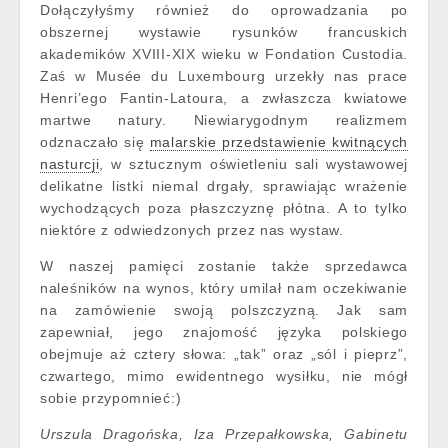
Dołączyłyśmy również do oprowadzania po
obszernej wystawie rysunków francuskich
akademików XVIII-XIX wieku w Fondation Custodia.
Zaś w Musée du Luxembourg urzekły nas prace
Henri’ego Fantin-Latoura, a zwłaszcza kwiatowe
martwe natury. Niewiarygodnym realizmem
odznaczało się
malarskie przedstawienie kwitnących
nasturcji
, w sztucznym oświetleniu sali wystawowej
delikatne listki niemal drgały, sprawiając wrażenie
wychodzących poza płaszczyznę płótna. A to tylko
niektóre z odwiedzonych przez nas wystaw.
W naszej pamięci zostanie także sprzedawca
naleśników na wynos, który umilał nam oczekiwanie
na zamówienie swoją polszczyzną. Jak sam
zapewniał, jego znajomość języka polskiego
obejmuje aż cztery słowa: „tak” oraz „sól i pieprz”,
czwartego, mimo ewidentnego wysiłku, nie mógł
sobie przypomnieć:)
Urszula Dragońska, Iza Przepałkowska, Gabinetu