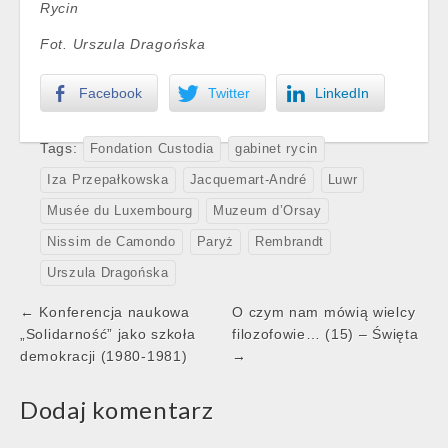
Rycin
Fot. Urszula Dragońska
Facebook
Twitter
LinkedIn
Tags:
Fondation Custodia
gabinet rycin
Iza Przepałkowska
Jacquemart-André
Luwr
Musée du Luxembourg
Muzeum d’Orsay
Nissim de Camondo
Paryż
Rembrandt
Urszula Dragońska
Post
← Konferencja naukowa
O czym nam mówią wielcy
navigation
„Solidarność” jako szkoła
filozofowie… (15) – Święta
demokracji (1980-1981)
→
Dodaj komentarz