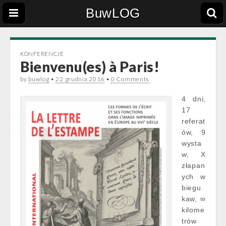
BuwLOG
KONFERENCJE
Bienvenu(es) à Paris!
by
buwlog
•
22 grudnia 2016
•
0 Comments
4 dni,
17
referat
ów, 9
wysta
w, X
złapan
ych w
biegu
kaw, ∞
kilome
trów