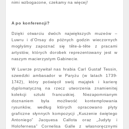
nimi wzbogacone, czekamy na więcej!
A po konferencji?
Dzięki otwarciu dwóch największych muzeów –
Luwru i d’Orsay do późnych godzin wieczornych
mogłyśmy zapoznać się tête-à-tête z pracami
artystów, których dorobek reprezentowany jest w
naszym macierzystym Gabinecie.
W Luwrze przywitał nas hrabia Carl Gustaf Tessin,
szwedzki ambasador w Paryżu (w latach 1739-
1742), który poświęcił swój majątek i karierę
dyplomatyczną na rzecz utworzenia znamienitej
kolekcji sztuki francuskiej. Niezapomnianym
doznaniem była możliwość kontemplowania
rysunków, według których opracowano płyty
graficzne słynnych kompozycji „Kuszenie świętego
Antoniego” Jacquesa Callota oraz „Judyty i
Holofernesa” Cornelisa Galle z własnoręcznymi