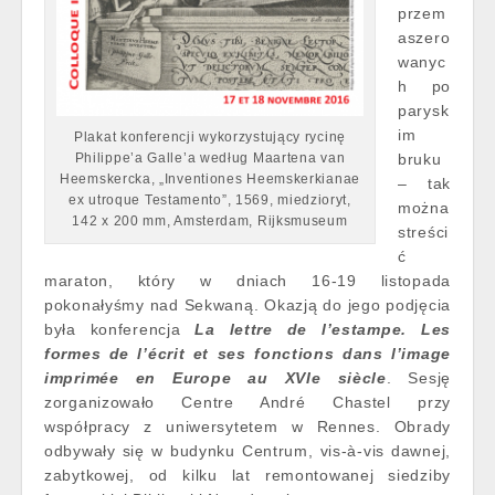
przem
aszero
wanyc
h po
parysk
im
Plakat konferencji wykorzystujący rycinę
Philippe’a Galle’a według Maartena van
bruku
Heemskercka, „Inventiones Heemskerkianae
– tak
ex utroque Testamento”, 1569, miedzioryt,
można
142 x 200 mm, Amsterdam, Rijksmuseum
streści
ć
maraton, który w dniach 16-19 listopada
pokonałyśmy nad Sekwaną. Okazją do jego podjęcia
była konferencja
La lettre de l’estampe. Les
formes de l’écrit et ses fonctions dans l’image
imprimée en Europe au XVIe siècle
. Sesję
zorganizowało Centre André Chastel przy
współpracy z uniwersytetem w Rennes. Obrady
odbywały się w budynku Centrum, vis-à-vis dawnej,
zabytkowej, od kilku lat remontowanej siedziby