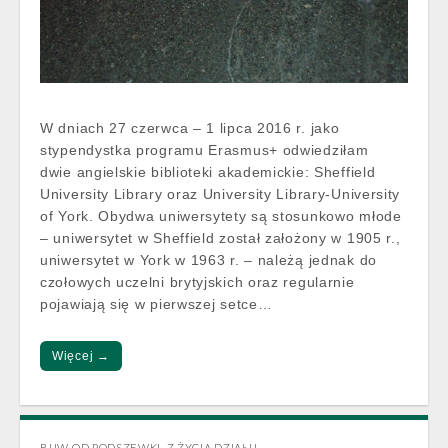
W dniach 27 czerwca – 1 lipca 2016 r. jako
stypendystka programu Erasmus+ odwiedziłam
dwie angielskie biblioteki akademickie: Sheffield
University Library oraz University Library-University
of York. Obydwa uniwersytety są stosunkowo młode
‒ uniwersytet w Sheffield został założony w 1905 r.,
uniwersytet w York w 1963 r. ‒ należą jednak do
czołowych uczelni brytyjskich oraz regularnie
pojawiają się w pierwszej setce…
Więcej →
BUW OD PODSZEWKI
,
Z ŻYCIA DZIAŁU