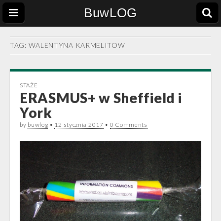
BuwLOG
TAG:
WALENTYNA KARMELITOW
STAŻE
ERASMUS+ w Sheffield i
York
by
buwlog
•
12 stycznia 2017
•
0 Comments