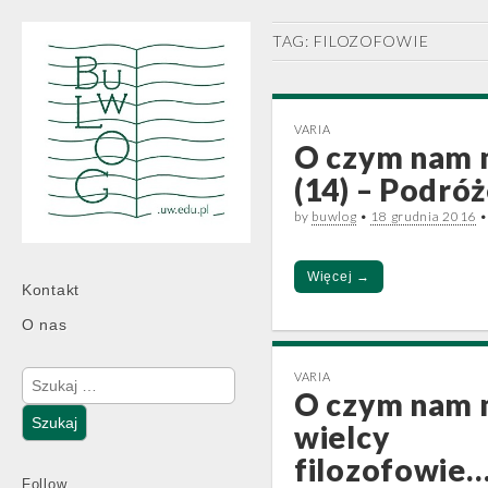
TAG:
FILOZOFOWIE
VARIA
O czym nam 
(14) – Podró
by
buwlog
•
18 grudnia 2016
Więcej →
Main
Skip
Kontakt
menu
to
O nas
content
Szukaj:
VARIA
O czym nam
wielcy
filozofowie… 
Follow