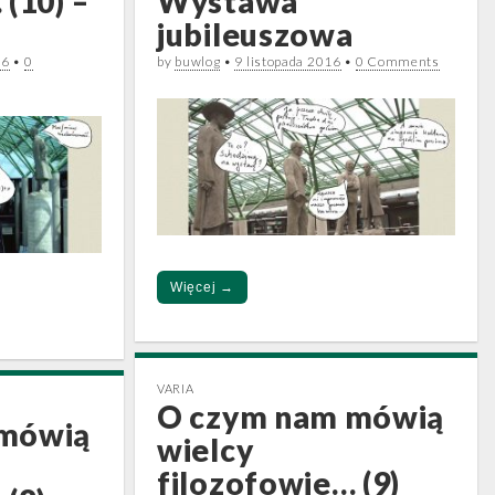
(10) –
Wystawa
jubileuszowa
16
•
0
by
buwlog
•
9 listopada 2016
•
0 Comments
Więcej →
VARIA
O czym nam mówią
 mówią
wielcy
filozofowie… (9)