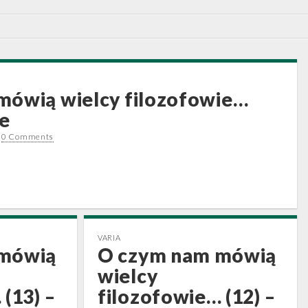
mówią wielcy filozofowie…
że
•
0 Comments
VARIA
 mówią
O czym nam mówią
wielcy
(13) –
filozofowie… (12) –