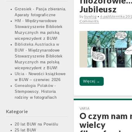
filozofowie… 
Jubileusz
Grzesiek
-
Pasja zbierania.
Aparaty fotograficzne
by
buwlog
•
6 października 20
HM
-
Międzynarodowe
Comments
Stowarzyszenie Bibliotek
Muzycznych ma polską
wiceprezydent z BUW!
Biblioteka Austriacka w
BUW
-
Międzynarodowe
Stowarzyszenie Bibliotek
Muzycznych ma polską
wiceprezydent z BUW!
Ulcia
-
Nowości książkowe
w BUW – czerwiec 2026
Więcej →
Genealogia Polaków
-
Stempowscy. Historia
rodziny w fotografiach
VARIA
Kategorie
O czym nam
wielcy
20 lat BUW na Powiślu
25 lat BUW