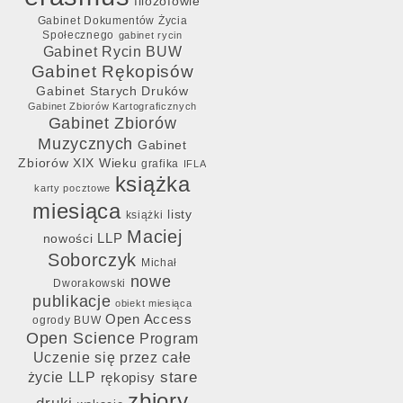
filozofowie
Gabinet Dokumentów Życia
Społecznego
gabinet rycin
Gabinet Rycin BUW
Gabinet Rękopisów
Gabinet Starych Druków
Gabinet Zbiorów Kartograficznych
Gabinet Zbiorów
Muzycznych
Gabinet
Zbiorów XIX Wieku
grafika
IFLA
książka
karty pocztowe
miesiąca
listy
książki
Maciej
LLP
nowości
Soborczyk
Michał
nowe
Dworakowski
publikacje
obiekt miesiąca
Open Access
ogrody BUW
Open Science
Program
Uczenie się przez całe
stare
życie LLP
rękopisy
zbiory
druki