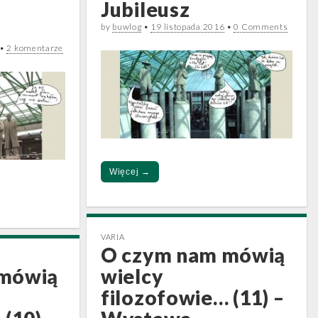
Jubileusz
by
buwlog
•
19 listopada 2016
•
0 Comments
•
2 komentarze
Więcej →
VARIA
O czym nam mówią
 mówią
wielcy
filozofowie… (11) –