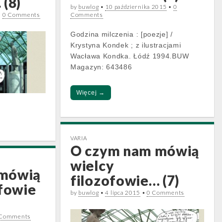
 (8)
by
buwlog
•
10 października 2015
•
0
•
0 Comments
Comments
Godzina milczenia : [poezje] /
Krystyna Kondek ; z ilustracjami
Wacława Kondka. Łódź 1994.BUW
Magazyn: 643486
Więcej →
VARIA
O czym nam mówią
wielcy
 mówią
filozofowie… (7)
ofowie
by
buwlog
•
4 lipca 2015
•
0 Comments
 Comments