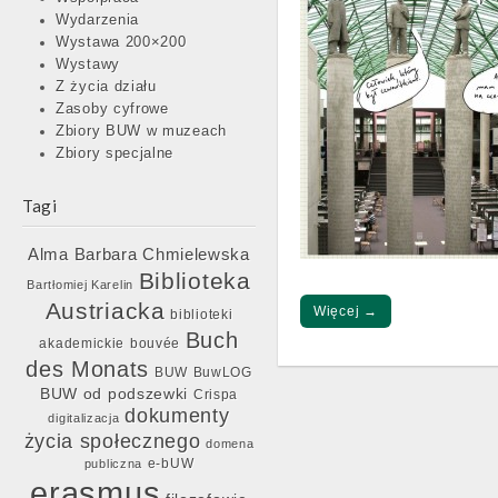
Wydarzenia
Wystawa 200×200
Wystawy
Z życia działu
Zasoby cyfrowe
Zbiory BUW w muzeach
Zbiory specjalne
Tagi
Barbara Chmielewska
Alma
Biblioteka
Bartłomiej Karelin
Austriacka
Więcej →
biblioteki
Buch
akademickie
bouvée
des Monats
BUW
BuwLOG
BUW od podszewki
Crispa
dokumenty
Post
digitalizacja
życia społecznego
navigation
domena
e-bUW
publiczna
erasmus