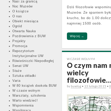
Nasi za granicą
Noc Muzeów
Dziś filozofowie wspomin
O książce
Muzeów. Ze spaniem był
O nas
krucho, bo do 1.00 doliczy
Obiekt miesiąca
najmniej 1500 osób.
Ogród
Otwarta Nauka
Więcej →
Pozdrowienia z BUW
Projekty
Promocja
Repozytorium
Instytucjonalne UW
W CZASIE WOLNYM
Rówieśniczki Niepodległej
O czym nam
Senat UW
wielcy
Staże
Sztuka okładki
filozofowie…
Varia
W 80 książek dookoła BUW
by
buwlog
•
13 lutego 2015
•
W czasie wolnym
Warsztaty, szkolenia
Warto wiedzieć!
Wspomnienia
Współpraca