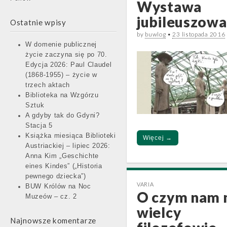
Wystawa
jubileuszowa
Ostatnie wpisy
by
buwlog
•
23 listopada 2016
W domenie publicznej
życie zaczyna się po 70.
Edycja 2026: Paul Claudel
(1868-1955) – życie w
trzech aktach
Biblioteka na Wzgórzu
Sztuk
A gdyby tak do Gdyni?
Stacja 5
Książka miesiąca Biblioteki
Więcej →
Austriackiej – lipiec 2026:
Anna Kim „Geschichte
eines Kindes” („Historia
pewnego dziecka”)
VARIA
BUW Królów na Noc
O czym nam
Muzeów – cz. 2
wielcy
Najnowsze komentarze