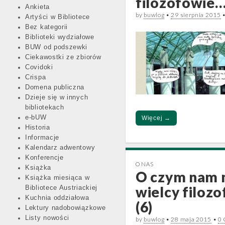
filozofowie…
Ankieta
by
buwlog
•
29 sierpnia 2015
Artyści w Bibliotece
Bez kategorii
Biblioteki wydziałowe
BUW od podszewki
Ciekawostki ze zbiorów
Covidoki
Crispa
Domena publiczna
Dzieje się w innych
bibliotekach
e-bUW
Więcej →
Historia
Informacje
Kalendarz adwentowy
Konferencje
O NAS
Książka
O czym nam
Książka miesiąca w
wielcy filoz
Bibliotece Austriackiej
Kuchnia oddziałowa
(6)
Lektury nadobowiązkowe
Listy nowości
by
buwlog
•
28 maja 2015
•
0