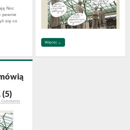
ają Noc
o pewnie
li się co
Więcej →
 mówią
 (5)
0 Comments