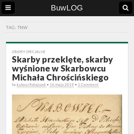
BuwLOG
TAG:
TNW
ZBIORY SPECJALNE
Skarby przeklęte, skarby
wyśnione w Skarbowcu
Michała Chrościńskiego
by
Łukasz Ratajczak
•
16 maja 2019
•
1 Comment