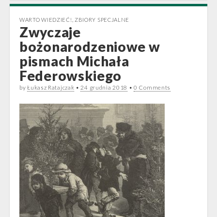
WARTO WIEDZIEĆ!
,
ZBIORY SPECJALNE
Zwyczaje
bożonarodzeniowe w
pismach Michała
Federowskiego
by
Łukasz Ratajczak
•
24 grudnia 2018
•
0 Comments