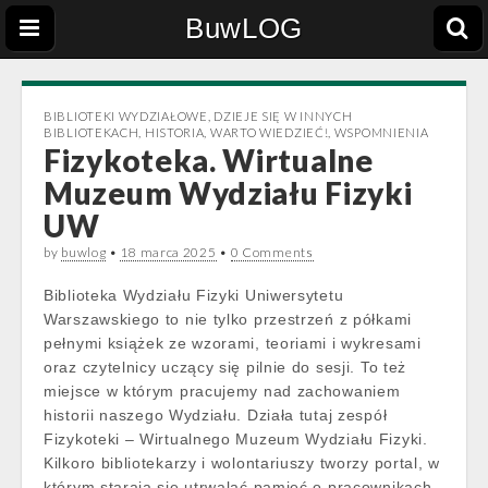
BuwLOG
BIBLIOTEKI WYDZIAŁOWE
,
DZIEJE SIĘ W INNYCH
BIBLIOTEKACH
,
HISTORIA
,
WARTO WIEDZIEĆ!
,
WSPOMNIENIA
Fizykoteka. Wirtualne
Muzeum Wydziału Fizyki
UW
by
buwlog
•
18 marca 2025
•
0 Comments
Biblioteka Wydziału Fizyki Uniwersytetu
Warszawskiego to nie tylko przestrzeń z półkami
pełnymi książek ze wzorami, teoriami i wykresami
oraz czytelnicy uczący się pilnie do sesji. To też
miejsce w którym pracujemy nad zachowaniem
historii naszego Wydziału. Działa tutaj zespół
Fizykoteki – Wirtualnego Muzeum Wydziału Fizyki.
Kilkoro bibliotekarzy i wolontariuszy tworzy portal, w
którym starają się utrwalać pamięć o pracownikach