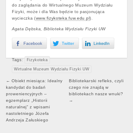
do zaglądania do Wirtualnego Muzeum Wydziału
Fizyki, może i dla Was będzie to pasjonująca
wycieczka (
www.fizykoteka.fuw.edu.pl
).
Agata Dębska, Biblioteka Wydziału Fizyki UW
Facebook
Twitter
LinkedIn
Tags:
Fizykoteka
Wirtualne Muzeum Wydziału Fizyki UW
Post
← Obiekt miesiąca: Idealny
Bibliotekarski refleks, czyli
navigation
kandydat do badań
czego nie znajdą w
proweniencyjnych –
bibliotekach nasze wnuki?
egzemplarz „Historii
→
naturalnej” z wpisami
nastoletniego Józefa
Andrzeja Załuskiego