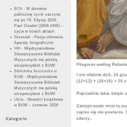
BCH
-
W domenie
publicznej życie zaczyna
się po 70. Edycja 2026:
Paul Claudel (1868-1955) –
życie w trzech aktach
Grzesiek
-
Pasja zbierania.
Aparaty fotograficzne
HM
-
Międzynarodowe
Stowarzyszenie Bibliotek
Muzycznych ma polską
Pitagoras według Rafael
wiceprezydent z BUW!
Biblioteka Austriacka w
I oto właśnie dziś, 16 g
BUW
-
Międzynarodowe
(12×12) + (16×16) = 20 x
Stowarzyszenie Bibliotek
Muzycznych ma polską
Poprzednie takie święto 
wiceprezydent z BUW!
Ulcia
-
Nowości książkowe
w BUW – czerwiec 2026
Zainspirowało mnie to su
zapisu się nie powtarza.
Kategorie
zdarzy…