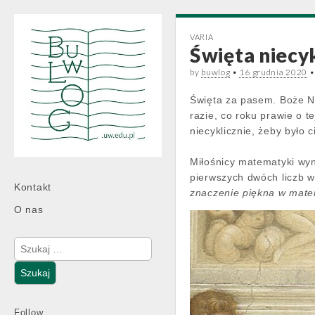
VARIA
Święta niecy
by
buwlog
•
16 grudnia 2020
Święta za pasem. Boże N
razie, co roku prawie o t
niecyklicznie, żeby było c
Miłośnicy matematyki wyn
pierwszych dwóch liczb w 
Main
Skip
Kontakt
znaczenie piękna w mat
menu
to
O nas
content
Szukaj:
Follow