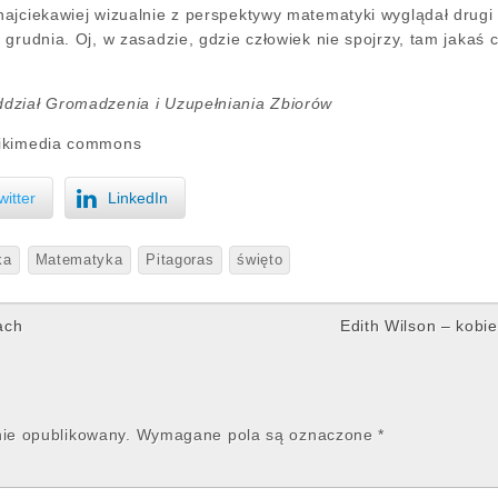
jciekawiej wizualnie z perspektywy matematyki wyglądał drugi lu
grudnia. Oj, w zasadzie, gdzie człowiek nie spojrzy, tam jakaś 
dział Gromadzenia i Uzupełniania Zbiorów
Wikimedia commons
witter
LinkedIn
ka
Matematyka
Pitagoras
święto
ach
Edith Wilson – kobie
nie opublikowany.
Wymagane pola są oznaczone
*