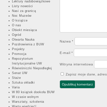
Lektury nadobowiązkowe
Listy nowości
Nasi za granicą
Noc Muzeów
O książce
O nas
Obiekt miesiąca
Ogród
Otwarta Nauka
Nazwa
*
Pozdrowienia z BUW
Projekty
E-mail
*
Promocja
Repozytorium
Instytucjonalne UW
Witryna internetowa
Rówieśniczki Niepodległej
Senat UW
Zapisz moje dane, adres
Staże
Sztuka okładki
Varia
W 80 książek dookoła BUW
W czasie wolnym
Warsztaty, szkolenia
Warto wiedzieć!