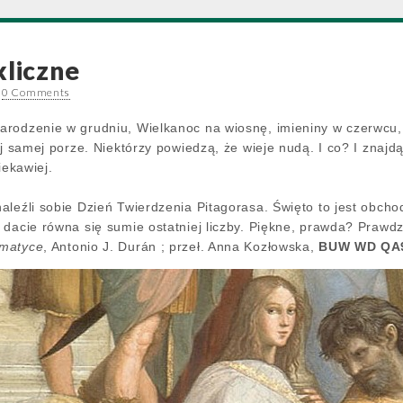
kliczne
•
0 Comments
arodzenie w grudniu, Wielkanoc na wiosnę, imieniny w czerwc
ej samej porze. Niektórzy powiedzą, że wieje nudą. I co? I znajd
iekawiej.
aleźli sobie Dzień Twierdzenia Pitagorasa. Święto to jest obc
dacie równa się sumie ostatniej liczby. Piękne, prawda? Prawdzi
ematyce
, Antonio J. Durán ; przeł. Anna Kozłowska,
BUW WD QA9