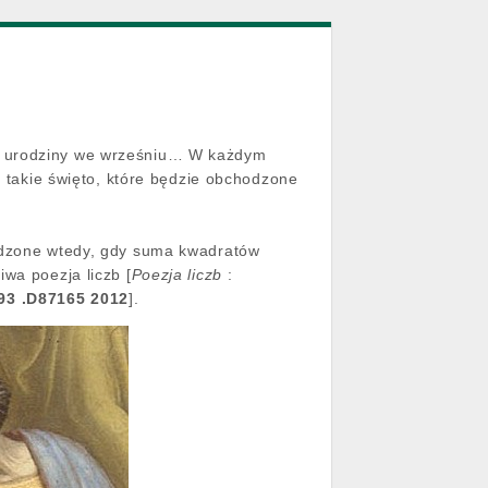
u, urodziny we wrześniu… W każdym
ą takie święto, które będzie obchodzone
hodzone wtedy, gdy suma kwadratów
wa poezja liczb [
Poezja liczb
:
3 .D87165 2012
].