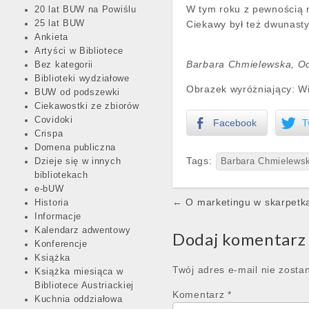
W tym roku z pewnością na
20 lat BUW na Powiślu
25 lat BUW
Ciekawy był też dwunasty 
Ankieta
Artyści w Bibliotece
Barbara Chmielewska, Od
Bez kategorii
Biblioteki wydziałowe
Obrazek wyróżniający: 
BUW od podszewki
Ciekawostki ze zbiorów
Covidoki
Facebook
T
Crispa
Domena publiczna
Tags:
Dzieje się w innych
Barbara Chmielews
bibliotekach
e-bUW
Post
← O marketingu w skarpetk
Historia
navigation
Informacje
Kalendarz adwentowy
Dodaj komentarz
Konferencje
Książka
Twój adres e-mail nie zosta
Książka miesiąca w
Bibliotece Austriackiej
Komentarz
*
Kuchnia oddziałowa