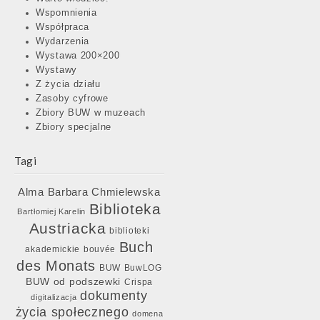
Wspomnienia
Współpraca
Wydarzenia
Wystawa 200×200
Wystawy
Z życia działu
Zasoby cyfrowe
Zbiory BUW w muzeach
Zbiory specjalne
Tagi
Barbara Chmielewska
Alma
Biblioteka
Bartłomiej Karelin
Austriacka
biblioteki
Buch
akademickie
bouvée
des Monats
BUW
BuwLOG
BUW od podszewki
Crispa
dokumenty
digitalizacja
życia społecznego
domena