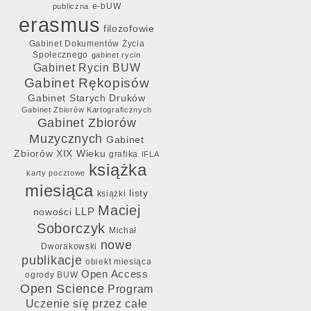
e-bUW
publiczna
erasmus
filozofowie
Gabinet Dokumentów Życia
Społecznego
gabinet rycin
Gabinet Rycin BUW
Gabinet Rękopisów
Gabinet Starych Druków
Gabinet Zbiorów Kartograficznych
Gabinet Zbiorów
Muzycznych
Gabinet
Zbiorów XIX Wieku
grafika
IFLA
książka
karty pocztowe
miesiąca
listy
książki
Maciej
LLP
nowości
Soborczyk
Michał
nowe
Dworakowski
publikacje
obiekt miesiąca
Open Access
ogrody BUW
Open Science
Program
Uczenie się przez całe