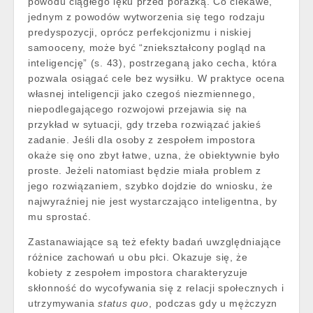
powodu ciągłego lęku przed porażką. Co ciekawe,
jednym z powodów wytworzenia się tego rodzaju
predyspozycji, oprócz perfekcjonizmu i niskiej
samooceny, może być “zniekształcony pogląd na
inteligencję” (s. 43), postrzeganą jako cecha, która
pozwala osiągać cele bez wysiłku. W praktyce ocena
własnej inteligencji jako czegoś niezmiennego,
niepodlegającego rozwojowi przejawia się na
przykład w sytuacji, gdy trzeba rozwiązać jakieś
zadanie. Jeśli dla osoby z zespołem impostora
okaże się ono zbyt łatwe, uzna, że obiektywnie było
proste. Jeżeli natomiast będzie miała problem z
jego rozwiązaniem, szybko dojdzie do wniosku, że
najwyraźniej nie jest wystarczająco inteligentna, by
mu sprostać.
Zastanawiające są też efekty badań uwzględniające
różnice zachowań u obu płci. Okazuje się, że
kobiety z zespołem impostora charakteryzuje
skłonność do wycofywania się z relacji społecznych i
utrzymywania
status quo
, podczas gdy u mężczyzn