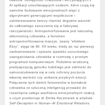
AI aplikacji umożliwiających osobom, które czują się
samotne budowanie emocjonalnych więzi z
algorytmami generującymi współczucie i
zainteresowanie tworzy również dogodne warunki
do całkowitego zanurzenia się w fałszywej
rzeczywistości. Antropomorfizowanie jest naturalną
skłonnością człowieka, a fenomen
antropomorfizowania maszyn, zwany “efektem
Elizy”, sięga lat 60. XX wieku, kiedy po raz pierwszy
zaobserwowano i opisano zjawisko uczuciowego
zaangażowania człowieka w rozmowę z prostym
programem komputerowym. Podobnie wrodzoną
predyspozycją gatunku ludzkiego jest zdolność do
samooszukiwania się w celu ochrony poczucia
własnej wartości czy unikania przykrych emocji.
Połączenie tych dwóch fenomenów w kontakcie
człowieka ze sztuczną inteligencją prowadzi do
rozwinięcia całego wachlarza emocjonalnych reakcji,
o czym przekonuje dr Emilia Kaczmarek w artykule
Self‐Deception in Human–AI Emotional Relations
.