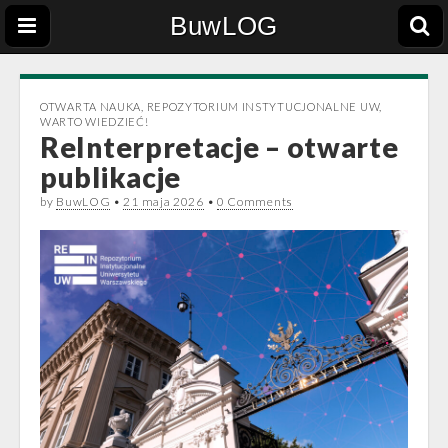
BuwLOG
OTWARTA NAUKA
,
REPOZYTORIUM INSTYTUCJONALNE UW
,
WARTO WIEDZIEĆ!
ReInterpretacje – otwarte
publikacje
by
BuwLOG
•
21 maja 2026
•
0 Comments