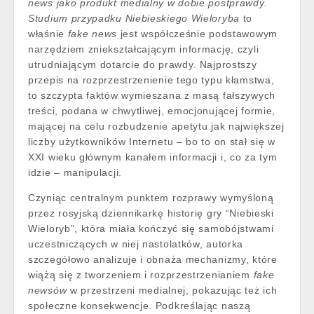
news jako produkt medialny w dobie postprawdy.
Studium przypadku Niebieskiego Wieloryba
to
właśnie
fake news
jest współcześnie podstawowym
narzędziem zniekształcającym informację, czyli
utrudniającym dotarcie do prawdy. Najprostszy
przepis na rozprzestrzenienie tego typu kłamstwa,
to szczypta faktów wymieszana z masą fałszywych
treści, podana w chwytliwej, emocjonującej formie,
mającej na celu rozbudzenie apetytu jak największej
liczby użytkowników Internetu – bo to on stał się w
XXI wieku głównym kanałem informacji i, co za tym
idzie – manipulacji.
Czyniąc centralnym punktem rozprawy wymyśloną
przez rosyjską dziennikarkę historię gry “Niebieski
Wieloryb”, która miała kończyć się samobójstwami
uczestniczących w niej nastolatków, autorka
szczegółowo analizuje i obnaża mechanizmy, które
wiążą się z tworzeniem i rozprzestrzenianiem
fake
newsów
w przestrzeni medialnej, pokazując też ich
społeczne konsekwencje. Podkreślając naszą