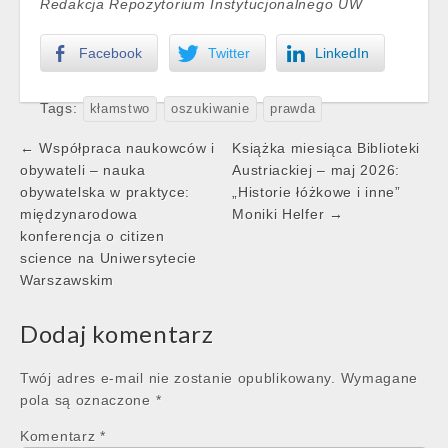
Redakcja Repozytorium Instytucjonalnego UW
Facebook
Twitter
LinkedIn
Tags:
kłamstwo
oszukiwanie
prawda
Post
← Współpraca naukowców i
Książka miesiąca Biblioteki
navigation
obywateli – nauka
Austriackiej – maj 2026:
obywatelska w praktyce:
„Historie łóżkowe i inne”
międzynarodowa
Moniki Helfer →
konferencja o citizen
science na Uniwersytecie
Warszawskim
Dodaj komentarz
Twój adres e-mail nie zostanie opublikowany.
Wymagane
pola są oznaczone
*
Komentarz
*