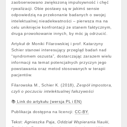
zaobserwowano zwiększoną impulsywność i chęć
rywalizacji. Obie postawy są w jakimś sensie
odpowiedzią na przekonanie badanych o swojej
intelektualnej nieadekwatności – pierwsza ma na
celu uniknięcie konfrontacji ze stanem faktycznym,
druga prowokowanie innych, by móc ją odrzucić.
Artykuł dr Moniki Filarowskiej i prof. Katarzyny
Schier stanowi interesujący przegląd badań nad
“syndromem oszusta”, dostarczając zarazem wielu
informacji na temat potencjalnych przyczyn jego
powstawania oraz metod stosowanych w terapii
pacjentów.
Filarowska M., Schier K. (2018),
Zespół impostora,
czyli o poczuciu intelektualnej fałszywości
📚
Link do artykułu (wersja PL i EN)
Publikacja dostępna na licencji:
CC-BY.
Tekst:
Agnieszka Paja, Oddział Wspierania Nauki,