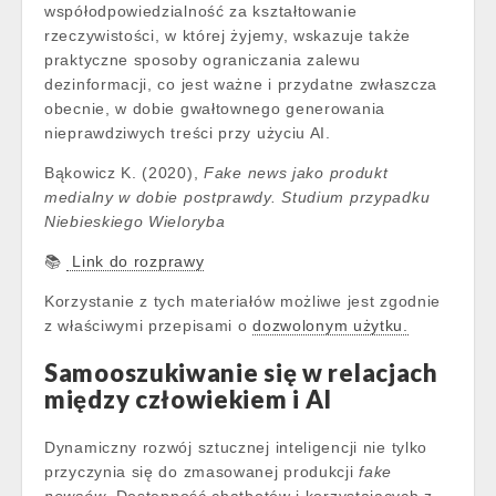
współodpowiedzialność za kształtowanie
rzeczywistości, w której żyjemy, wskazuje także
praktyczne sposoby ograniczania zalewu
dezinformacji, co jest ważne i przydatne zwłaszcza
obecnie, w dobie gwałtownego generowania
nieprawdziwych treści przy użyciu AI.
Bąkowicz K. (2020),
Fake news jako produkt
medialny w dobie postprawdy. Studium przypadku
Niebieskiego Wieloryba
📚
Link do rozprawy
Korzystanie z tych materiałów możliwe jest zgodnie
z właściwymi przepisami o
dozwolonym użytku.
Samooszukiwanie się w relacjach
między człowiekiem i AI
Dynamiczny rozwój sztucznej inteligencji nie tylko
przyczynia się do zmasowanej produkcji
fake
newsów
. Dostępność chatbotów i korzystających z