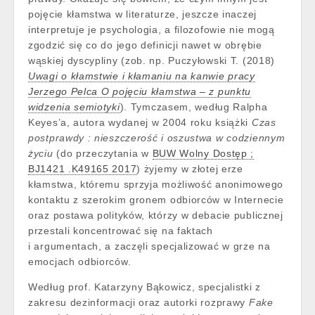
pojęcie kłamstwa w literaturze, jeszcze inaczej
interpretuje je psychologia, a filozofowie nie mogą
zgodzić się co do jego definicji nawet w obrębie
wąskiej dyscypliny (zob. np. Puczyłowski T. (2018)
Uwagi o kłamstwie i kłamaniu na kanwie pracy
Jerzego Pelca O pojęciu kłamstwa – z punktu
widzenia semiotyki
). Tymczasem, według Ralpha
Keyes’a, autora wydanej w 2004 roku książki
Czas
postprawdy : nieszczerość i oszustwa w codziennym
życiu
(do przeczytania w
BUW Wolny Dostęp ;
BJ1421 .K49165 2017
) żyjemy w złotej erze
kłamstwa, któremu sprzyja możliwość anonimowego
kontaktu z szerokim gronem odbiorców w Internecie
oraz postawa polityków, którzy w debacie publicznej
przestali koncentrować się na faktach
i argumentach, a zaczęli specjalizować w grze na
emocjach odbiorców.
Według prof. Katarzyny Bąkowicz, specjalistki z
zakresu dezinformacji oraz autorki rozprawy
Fake