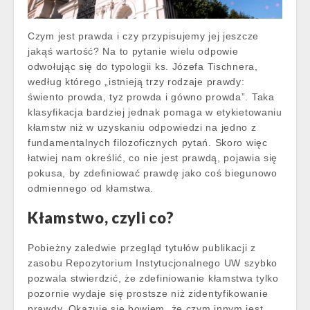
Czym jest prawda i czy przypisujemy jej jeszcze
jakąś wartość? Na to pytanie wielu odpowie
odwołując się do typologii ks. Józefa Tischnera,
według którego „istnieją trzy rodzaje prawdy:
świento prowda, tyz prowda i gówno prowda”. Taka
klasyfikacja bardziej jednak pomaga w etykietowaniu
kłamstw niż w uzyskaniu odpowiedzi na jedno z
fundamentalnych filozoficznych pytań. Skoro więc
łatwiej nam określić, co nie jest prawdą, pojawia się
pokusa, by zdefiniować prawdę jako coś biegunowo
odmiennego od kłamstwa.
Kłamstwo, czyli co?
Pobieżny zaledwie przegląd tytułów publikacji z
zasobu Repozytorium Instytucjonalnego UW szybko
pozwala stwierdzić, że zdefiniowanie kłamstwa tylko
pozornie wydaje się prostsze niż zidentyfikowanie
prawdy. Okazuje się bowiem, że czym innym jest