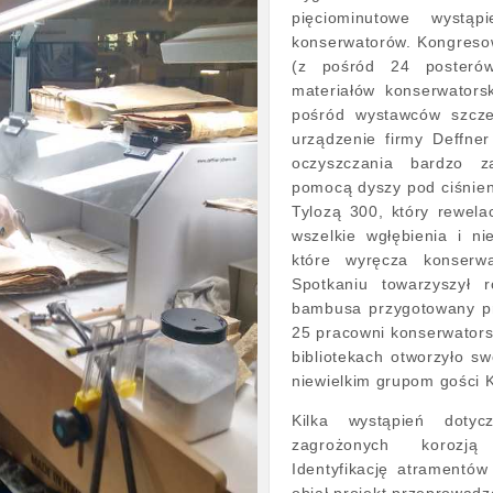
pięciominutowe wystą
konserwatorów. Kongresow
(z pośród 24 posterów
materiałów konserwators
pośród wystawców szcze
urządzenie firmy Deffne
oczyszczania bardzo z
pomocą dyszy pod ciśnien
Tylozą 300, który rewela
wszelkie wgłębienia i ni
które wyręcza konserw
Spotkaniu towarzyszył 
bambusa przygotowany pr
25 pracowni konserwator
bibliotekach otworzyło sw
niewielkim grupom gości 
Kilka wystąpień dotyc
zagrożonych korozją
Identyfikację atramentó