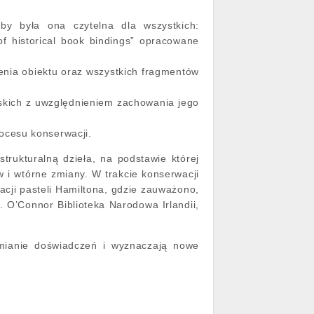
,
by była ona czytelna dla wszystkich:
of historical book bindings” opracowane
ia obiektu oraz wszystkich fragmentów
rskich z uwzględnieniem zachowania jego
ocesu konserwacji.
rukturalną dzieła, na podstawie której
w i wtórne zmiany. W trakcie konserwacji
acji pasteli Hamiltona, gdzie zauważono,
. O’Connor Biblioteka Narodowa Irlandii,
mianie doświadczeń i wyznaczają nowe