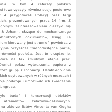
pienia, w tym 4 referaty polskich
i towarzyszyły również sesje posterowe
 4 przygotowali Polacy) oraz targi
kich, prezentowanych przez 14 firm. Z
gólnym zainteresowaniem cieszyło się
r & Johann, służące do mechanicznego
abrudzonych dokumentów, ksiąg. Za
iem kierowany jest strumień powietrza z
cyjnie oczyszcza trudnodostępne partie,
erówności podłoża. Jest to urządzenie,
atora na tak żmudnym etapie prac.
również pokaz wytwarzania papieru z
zez grupę z Indonezji. Ostatniego dnia
skich usytuowanych w różnych muzeach i
oje podwoje i umożliwiło ich zwiedzanie
Kongresu.
zyło badań i konserwacji obiektów
 atramentów żelazowo-galusowych.
w na zbiorze listów Vincenta van Gogha