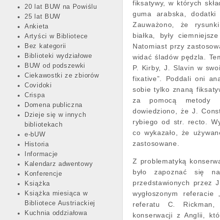
fiksatywy, w których skła
20 lat BUW na Powiślu
guma arabska, dodatki k
25 lat BUW
Zauważono, że rysunki
Ankieta
białka, były ciemniejsz
Artyści w Bibliotece
Natomiast przy zastosowa
Bez kategorii
Biblioteki wydziałowe
widać śladów pędzla. Tem
BUW od podszewki
P. Kirby, J. Slavin w sw
Ciekawostki ze zbiorów
fixative”. Poddali oni an
Covidoki
sobie tylko znaną fiksat
Crispa
za pomocą metody PM
Domena publiczna
dowiedziono, że J. Const
Dzieje się w innych
rybiego od str. recto. 
bibliotekach
co wykazało, że używan
e-bUW
zastosowane.
Historia
Informacje
Z problematyką konserwa
Kalendarz adwentowy
było zapoznać się na
Konferencje
przedstawionych przez J
Książka
wygłoszonym referacie 
Książka miesiąca w
Bibliotece Austriackiej
referatu C. Rickman, 
Kuchnia oddziałowa
konserwacji z Anglii, k