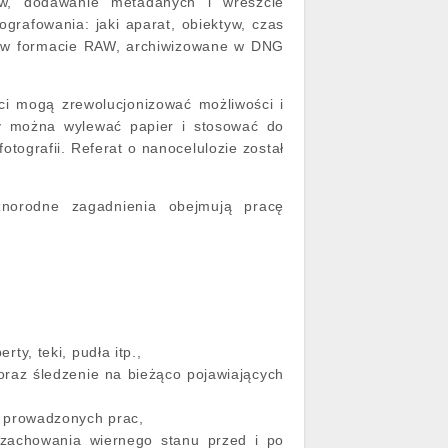
ów, dodawanie metadanych i wreszcie
grafowania: jaki aparat, obiektyw, czas
są w formacie RAW, archiwizowane w DNG
ści mogą zrewolucjonizować możliwości i
ozy można wylewać papier i stosować do
tografii. Referat o nanocelulozie został
żnorodne zagadnienia obejmują pracę
y, teki, pudła itp.,
oraz śledzenie na bieżąco pojawiających
a prowadzonych prac,
 zachowania wiernego stanu przed i po