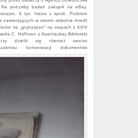
ony przez badaczy z Agencji Dziedzictwa
 Na potrzeby badań zakupili na eBay,
etowym, 6 tys. listów z epoki. Problem
w zawierających w swoim składzie miedź
 kolor na „grynszpan” na mapach z XVIII
wiła C. Hoffman z Austriackiej Biblioteki
orzy dzielili się również swoimi
zakresu konserwacji dokumentów