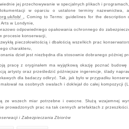
wiednie jej przechowywanie w specjalnych plikach i programach
 dokumentacji w oparciu o ustalone terminy nazewnictwa, a
.org.uk/lob/
„ Coming to Terms: guidelines for the description 
e Arts w Londynie,
razowo odpowiedniego opakowania ochronnego do zabezpieczen
w procesie konserwacji,
zwykłą pieczołowitością i dbałością wszelkich prac konserwato
nego charakteru,
onania dzieł jest niezbędna dla stosownie dobranego później pr
ją pracę z oryginałem ma wyjątkową okazję poznać budowę st
ą artysty oraz prześledzić późniejsze ingerencje, ślady napra
ekawych dla badaczy odkryć. Tak, jak było w przypadku konserw
malował na osobnych owalach i doklejał do całej kompozycji (L
są ze wszech miar potrzebne i owocne. Służą wzajemnej wy
sie prowadzonych prac na tak cennych artefaktach z przeszłości.
onserwacji i Zabezpieczania Zbiorów