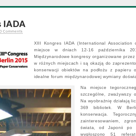
s IADA
0 Comments
XIII Kongres IADA (International Associatio
miejsce w dniach 12-16 października 201
Międzynarodowe kongresy organizowane przez I
w różnych miejscach i są okazją do zaprezent
konserwacji obiektów na podłożu z papieru o
idealne forum międzynarodowej wymiany doświad
Na miejsce tegoroczne
szczególne, zważywszy o
Na wyobraźnię działają l
369 bibliotek. W Berli
konserwacja. Tegorocz
zainteresowaniem, zgr
świata, od Japonii po
wygłoszono 51 refer