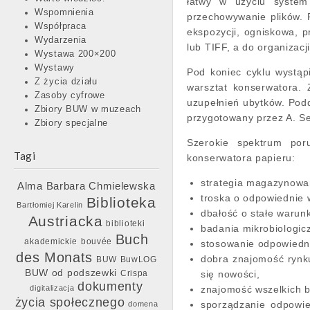
łatwy w użyciu system
Wspomnienia
przechowywanie plików. P
Współpraca
ekspozycji, ogniskowa, 
Wydarzenia
lub TIFF, a do organizac
Wystawa 200×200
Wystawy
Pod koniec cyklu wystąpi
Z życia działu
warsztat konserwatora. 
Zasoby cyfrowe
uzupełnień ubytków. Podd
Zbiory BUW w muzeach
przygotowany przez A. Se
Zbiory specjalne
Szerokie spektrum por
Tagi
konserwatora papieru:
strategia magazynowa
Barbara Chmielewska
Alma
troska o odpowiednie w
Biblioteka
Bartłomiej Karelin
dbałość o stałe warunk
Austriacka
biblioteki
badania mikrobiologic
Buch
akademickie
bouvée
stosowanie odpowiednic
des Monats
dobra znajomość rynku
BUW
BuwLOG
BUW od podszewki
Crispa
się nowości,
dokumenty
digitalizacja
znajomość wszelkich b
życia społecznego
sporządzanie odpowie
domena