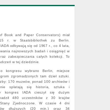
n of Book and Paper Conservators) miał
5 r. w Staatsbibliothek zu Berlin.
ADA odbywają się od 1967 r., co 4 lata,
owania najnowszych badań i osiągnięć w
raz zabezpieczania całych kolekcji. To
czeń w tej dziedzinie.
go kongresu wybrano Berlin, miejsce
grom zgromadzonych tam dzieł sztuki.
iczby: 170 muzeów, ponad 100 archiwów i
nie splatają się historia, sztuka i
ny kongres IADA cieszył się dużym
omadził 480 uczestników z 30 krajów
 Stany Zjednoczone. W czasie 4 dni
atów dłuższych (20 min.) oraz 34