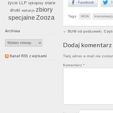
stare
Facebook
T
życie LLP
rękopisy
zbiory
druki
wakacje
Zooza
specjalne
Tags:
IADA
konserwacj
Post
Archiwa
← BUW od podszewki. Część 
navigation
Archiwa
Dodaj komentarz
Kanał RSS z wpisami
Twój adres e-mail nie zosta
Komentarz
*