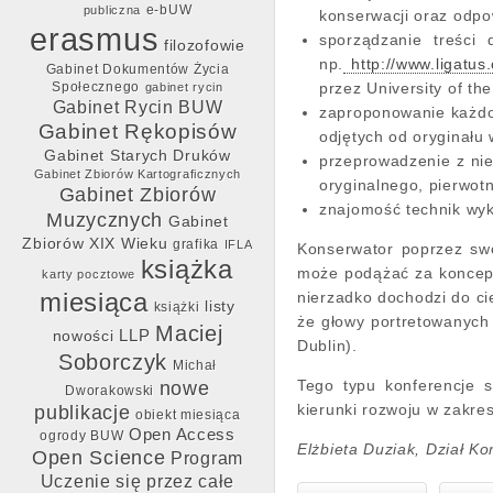
e-bUW
publiczna
konserwacji oraz odpo
erasmus
sporządzanie treści
filozofowie
np.
http://www.ligatus
Gabinet Dokumentów Życia
Społecznego
przez University of th
gabinet rycin
Gabinet Rycin BUW
zaproponowanie każdo
Gabinet Rękopisów
odjętych od oryginału 
Gabinet Starych Druków
przeprowadzenie z nie
Gabinet Zbiorów Kartograficznych
oryginalnego, pierwot
Gabinet Zbiorów
znajomość technik wyk
Muzycznych
Gabinet
Zbiorów XIX Wieku
grafika
IFLA
Konserwator poprzez swo
książka
może podążać za koncepcj
karty pocztowe
miesiąca
nierzadko dochodzi do ci
listy
książki
że głowy portretowanych 
Maciej
LLP
nowości
Dublin).
Soborczyk
Michał
Tego typu konferencje 
nowe
Dworakowski
kierunki rozwoju w zakre
publikacje
obiekt miesiąca
Open Access
ogrody BUW
Elżbieta Duziak, Dział K
Open Science
Program
Uczenie się przez całe