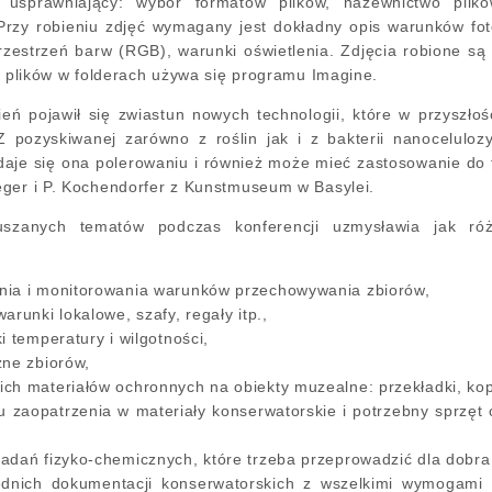
 usprawniający: wybór formatów plików, nazewnictwo plik
rzy robieniu zdjęć wymagany jest dokładny opis warunków foto
przestrzeń barw (RGB), warunki oświetlenia. Zdjęcia robione 
ji plików w folderach używa się programu Imagine.
eń pojawił się zwiastun nowych technologii, które w przyszło
Z pozyskiwanej zarówno z roślin jak i z bakterii nanocelul
aje się ona polerowaniu i również może mieć zastosowanie do fo
ger i P. Kochendorfer z Kunstmuseum w Basylei.
uszanych tematów podczas konferencji uzmysławia jak ró
nia i monitorowania warunków przechowywania zbiorów,
arunki lokalowe, szafy, regały itp.,
i temperatury i wilgotności,
zne zbiorów,
h materiałów ochronnych na obiekty muzealne: przekładki, kopert
 zaopatrzenia w materiały konserwatorskie i potrzebny sprzęt 
adań fizyko-chemicznych, które trzeba przeprowadzić dla dobr
dnich dokumentacji konserwatorskich z wszelkimi wymogami