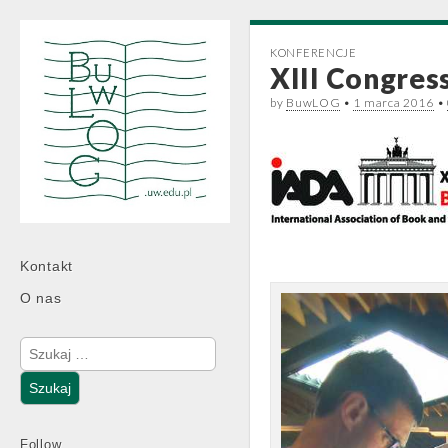
KONFERENCJE
XIII Congres
by
BuwLOG
•
1 marca 2016
•
Main
Skip
Kontakt
menu
to
O nas
content
Szukaj:
Follow