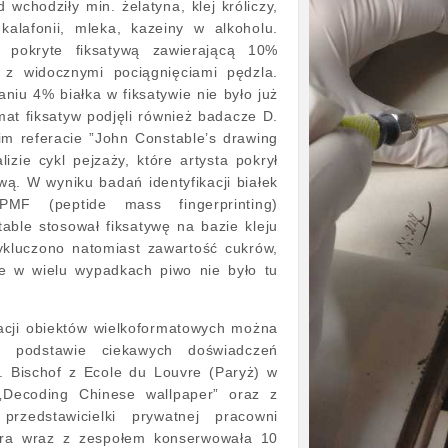
d wchodziły min. żelatyna, klej króliczy,
alafonii, mleka, kazeiny w alkoholu.
 pokryte fiksatywą zawierającą 10%
e z widocznymi pociągnięciami pędzla.
niu 4% białka w fiksatywie nie było już
at fiksatyw podjęli również badacze D.
oim referacie ”John Constable’s drawing
alizie cykl pejzaży, które artysta pokrył
ywą. W wyniku badań identyfikacji białek
F (peptide mass fingerprinting)
able stosował fiksatywę na bazie kleju
Wykluczono natomiast zawartość cukrów,
e w wielu wypadkach piwo nie było tu
cji obiektów wielkoformatowych można
 podstawie ciekawych doświadczeń
. Bischof z Ecole du Louvre (Paryż) w
„Decoding Chinese wallpaper” oraz z
przedstawicielki prywatnej pracowni
tóra wraz z zespołem konserwowała 10