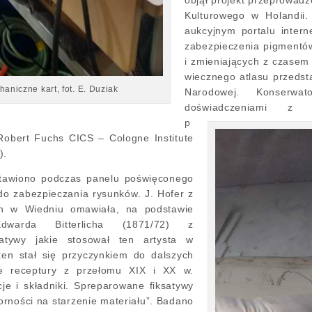
objął projekt przeprowadz
Kulturowego w Holandii.
aukcyjnym portalu intern
zabezpieczenia pigmentó
i zmieniających z czasem
wiecznego atlasu przedsta
aniczne kart, fot. E. Duziak
Narodowej. Konserwat
doświadczeniami z 
p
Robert Fuchs CICS – Cologne Institute
).
tawiono podczas panelu poświęconego
o zabezpieczania rysunków. J. Hofer z
ch w Wiedniu omawiała, na podstawie
dwarda Bitterlicha (1871/72) z
ksatywy jakie stosował ten artysta w
en stał się przyczynkiem do dalszych
e receptury z przełomu XIX i XX w.
je i składniki. Spreparowane fiksatywy
ności na starzenie materiału”. Badano