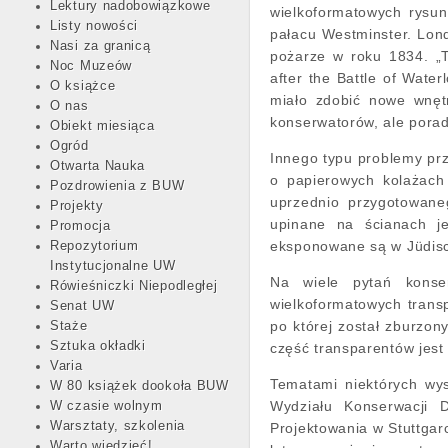
Lektury nadobowiązkowe
wielkoformatowych rysun
Listy nowości
pałacu Westminster. Lon
Nasi za granicą
pożarze w roku 1834. „T
Noc Muzeów
after the Battle of Wate
O książce
miało zdobić nowe wnętr
O nas
konserwatorów, ale porad
Obiekt miesiąca
Ogród
Innego typu problemy prz
Otwarta Nauka
o papierowych kolażach
Pozdrowienia z BUW
uprzednio przygotowane
Projekty
upinane na ścianach je
Promocja
eksponowane są w Jüdisc
Repozytorium
Instytucjonalne UW
Na wiele pytań konse
Rówieśniczki Niepodległej
wielkoformatowych transp
Senat UW
po której został zburzo
Staże
Sztuka okładki
część transparentów jest
Varia
Tematami niektórych wy
W 80 książek dookoła BUW
Wydziału Konserwacji D
W czasie wolnym
Warsztaty, szkolenia
Projektowania w Stuttga
Warto wiedzieć!