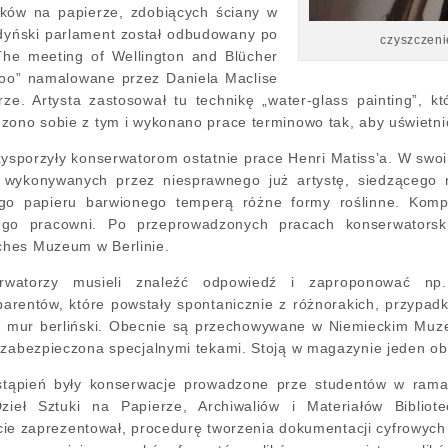
ków na papierze, zdobiących ściany w
dyński parlament został odbudowany po
czyszczeni
he meeting of Wellington and Blücher
rloo” namalowane przez Daniela Maclise
ze. Artysta zastosował tu technikę „water-glass painting”, k
zono sobie z tym i wykonano prace terminowo tak, aby uświetni
ysporzyły konserwatorom ostatnie prace Henri Matiss’a. W swoi
 wykonywanych przez niesprawnego już artystę, siedzącego 
go papieru barwionego temperą różne formy roślinne. Kompo
go pracowni. Po przeprowadzonych pracach konserwatorski
hes Muzeum w Berlinie.
rwatorzy musieli znaleźć odpowiedź i zaproponować np
arentów, które powstały spontanicznie z różnorakich, przypad
ny mur berliński. Obecnie są przechowywane w Niemieckim Muz
 zabezpieczona specjalnymi tekami. Stoją w magazynie jeden o
stąpień były konserwacje prowadzone prze studentów w rama
zieł Sztuki na Papierze, Archiwaliów i Materiałów Bibliot
rcie zaprezentował, procedurę tworzenia dokumentacji cyfrowy