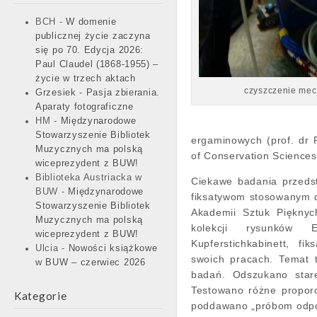
BCH
-
W domenie
publicznej życie zaczyna
się po 70. Edycja 2026:
Paul Claudel (1868-1955) –
życie w trzech aktach
czyszczenie mech
Grzesiek
-
Pasja zbierania.
Aparaty fotograficzne
HM
-
Międzynarodowe
Stowarzyszenie Bibliotek
ergaminowych (prof. dr 
Muzycznych ma polską
of Conservation Sciences
wiceprezydent z BUW!
Biblioteka Austriacka w
Ciekawe badania przeds
BUW
-
Międzynarodowe
fiksatywom stosowanym d
Stowarzyszenie Bibliotek
Akademii Sztuk Piękny
Muzycznych ma polską
kolekcji rysunków E
wiceprezydent z BUW!
Kupferstichkabinett, fi
Ulcia
-
Nowości książkowe
swoich pracach. Temat t
w BUW – czerwiec 2026
badań. Odszukano star
Testowano różne proporc
Kategorie
poddawano „próbom odpor