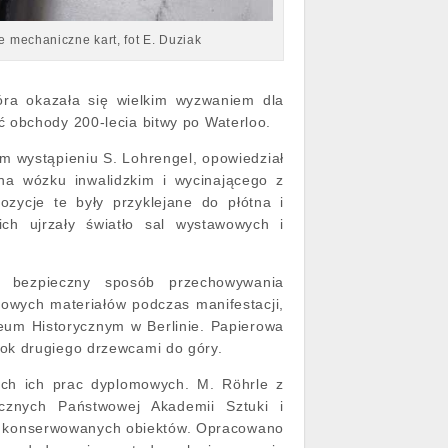
e mechaniczne kart, fot E. Duziak
tóra okazała się wielkim wyzwaniem dla
ć obchody 200-lecia bitwy po Waterloo.
m wystąpieniu S. Lohrengel, opowiedział
na wózku inwalidzkim i wycinającego z
zycje te były przyklejane do płótna i
ch ujrzały światło sal wystawowych i
. bezpieczny sposób przechowywania
kowych materiałów podczas manifestacji,
eum Historycznym w Berlinie. Papierowa
bok drugiego drzewcami do góry.
ch ich prac dyplomowych. M. Röhrle z
ecznych Państwowej Akademii Sztuki i
ch konserwowanych obiektów. Opracowano