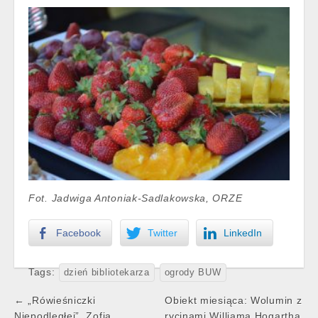
Fot. Jadwiga Antoniak-Sadlakowska, ORZE
Facebook
Twitter
LinkedIn
Tags:
dzień bibliotekarza
ogrody BUW
Post
← „Rówieśniczki
Obiekt miesiąca: Wolumin z
Niepodległej”. Zofia
rycinami Williama Hogartha