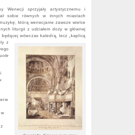
ny Wenecji sprzyjały artystycznemu i
iał sobie równych w innych miastach
muzykę, którą wenecjanie zawsze wielce
nych liturgii z udziałem doży w głównej
e będącej wówczas katedrą, lecz „kaplicą
ły z
wego
uole
i
w.
y
ierw
 w
 z