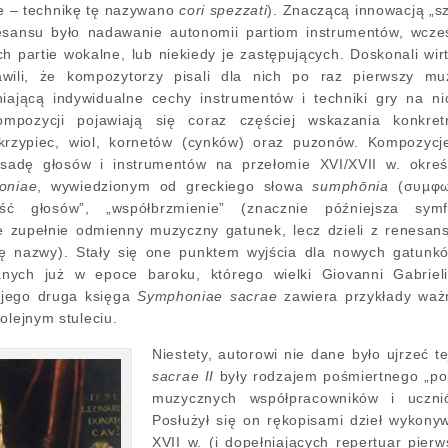
ie ‒ technikę tę nazywano
cori spezzati
). Znaczącą innowacją „s
sansu było nadawanie autonomii partiom instrumentów, wcześ
ch partie wokalne, lub niekiedy je zastępujących. Doskonali wir
wili, że kompozytorzy pisali dla nich po raz pierwszy mu
niającą indywidualne cechy instrumentów i techniki gry na ni
mpozycji pojawiają się coraz częściej wskazania konkret
skrzypiec, wiol, kornetów (cynków) oraz puzonów. Kompozycj
sadę głosów i instrumentów na przełomie XVI/XVII w. okreś
oniae
, wywiedzionym od greckiego słowa
sumphōnia
(συµφω
ść głosów”, „współbrzmienie” (znacznie późniejsza symf
ie zupełnie odmienny muzyczny gatunek, lecz dzieli z renesan
ię nazwy). Stały się one punktem wyjścia dla nowych gatunk
janych już w epoce baroku, którego wielki Giovanni Gabrieli
jego druga księga
Symphoniae sacrae
zawiera przykłady waż
olejnym stuleciu.
Niestety, autorowi nie dane było ujrzeć t
sacrae II
były rodzajem pośmiertnego „p
muzycznych współpracowników i ucznió
Posłużył się on rękopisami dzieł wykony
XVII w. (i dopełniających repertuar pie