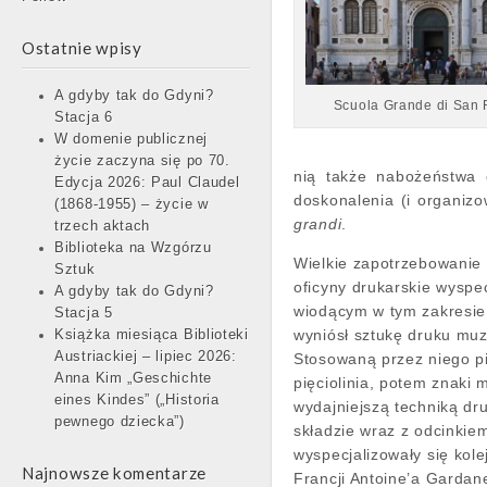
Ostatnie wpisy
A gdyby tak do Gdyni?
Scuola Grande di San
Stacja 6
W domenie publicznej
życie zaczyna się po 70.
nią także nabożeństwa 
Edycja 2026: Paul Claudel
doskonalenia (i organiz
(1868-1955) – życie w
grandi
.
trzech aktach
Biblioteka na Wzgórzu
Wielkie zapotrzebowanie
Sztuk
oficyny drukarskie wyspe
A gdyby tak do Gdyni?
wiodącym w tym zakresie 
Stacja 5
wyniósł sztukę druku muz
Książka miesiąca Biblioteki
Austriackiej – lipiec 2026:
Stosowaną przez niego pi
Anna Kim „Geschichte
pięciolinia, potem znaki 
eines Kindes” („Historia
wydajniejszą techniką d
pewnego dziecka”)
składzie wraz z odcinkiem
wyspecjalizowały się kol
Najnowsze komentarze
Francji Antoine’a Gardan