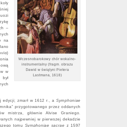
zkoły
niej
tuozi
zykę
ch –
nych
e na
lano
νία)
onia
Wczesnobarokowy chór wokalno-
instrumentalny (fragm. obrazu
sową
Dawid w świątyni Pietera
ów w
Lastmana, 1618)
 był
nych
ej edycji; zmarł w 1612 r., a
Symphoniae
omnika” przygotowanego przez oddanych
w mistrza, głównie Alvise Graniego.
wanych najpewniej w pierwszej dekadzie
rwszego tomu
Symphoniae sacrae
z 1597