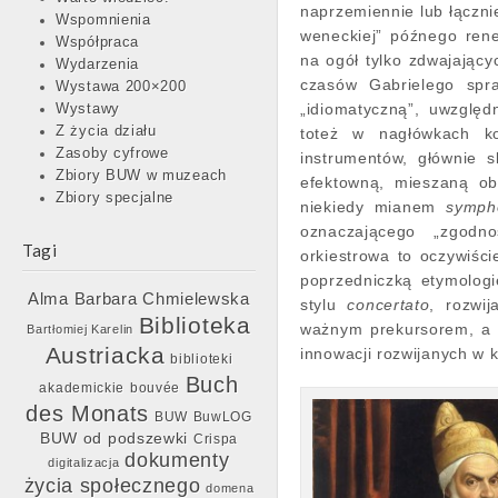
naprzemiennie lub łączn
Wspomnienia
weneckiej” późnego rene
Współpraca
na ogół tylko zdwajający
Wydarzenia
czasów Gabrielego spra
Wystawa 200×200
„idiomatyczną”, uwzględ
Wystawy
Z życia działu
toteż w nagłówkach ko
Zasoby cyfrowe
instrumentów, głównie 
Zbiory BUW w muzeach
efektowną, mieszaną ob
Zbiory specjalne
niekiedy mianem
symph
oznaczającego „zgodno
Tagi
orkiestrowa to oczywiśc
poprzedniczką etymolog
Barbara Chmielewska
Alma
stylu
concertato
, rozwi
Biblioteka
ważnym prekursorem, a 
Bartłomiej Karelin
Austriacka
innowacji rozwijanych w k
biblioteki
Buch
akademickie
bouvée
des Monats
BUW
BuwLOG
BUW od podszewki
Crispa
dokumenty
digitalizacja
życia społecznego
domena