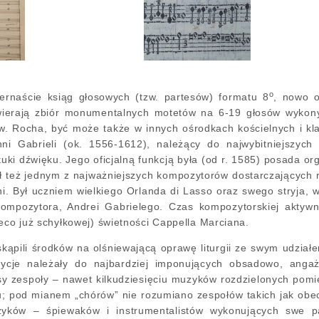
o
ternaście ksiąg głosowych (tzw. partesów) formatu 8
, nowo o
wierają zbiór monumentalnych motetów na 6-19 głosów wykony
w. Rocha, być może także w innych ośrodkach kościelnych i kl
nni Gabrieli (ok. 1556-1612), należący do najwybitniejszyc
tuki dźwięku. Jego oficjalną funkcją była (od r. 1585) posada or
ł też jednym z najważniejszych kompozytorów dostarczających 
ni. Był uczniem wielkiego Orlanda di Lasso oraz swego stryja,
ompozytora, Andrei Gabrielego. Czas kompozytorskiej aktywn
ieco już schyłkowej) świetności Cappella Marciana.
kąpili środków na olśniewającą oprawę liturgii ze swym udział
zycje należały do najbardziej imponujących obsadowo, angaż
y zespoły ‒ nawet kilkudziesięciu muzyków rozdzielonych pomi
u; pod mianem „chórów” nie rozumiano zespołów takich jak obe
yków ‒ śpiewaków i instrumentalistów wykonujących swe pa