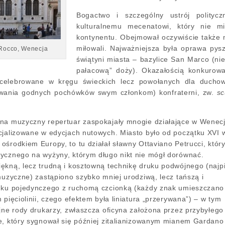
Bogactwo i szczególny ustrój politycz
kulturalnemu mecenatowi, który nie m
kontynentu. Obejmował oczywiście także 
miłowali. Najważniejsza była oprawa pysz
 Rocco, Wenecja
świątyni miasta ‒ bazylice San Marco (ni
pałacową” doży). Okazałością konkurowa
celebrowane w kręgu świeckich lecz powołanych dla ducho
owania godnych pochówków swym członkom) konfraterni, zw.
sc
 na muzyczny repertuar zaspokajały mnogie działające w Wenecj
cjalizowane w edycjach nutowych. Miasto było od początku XVI 
ośrodkiem Europy, to tu działał sławny Ottaviano Petrucci, któr
ycznego na wyżyny, którym długo nikt nie mógł dorównać.
ękną, lecz trudną i kosztowną technikę druku podwójnego (najp
muzyczne) zastąpiono szybko mniej urodziwą, lecz tańszą i
ruku pojedynczego z ruchomą czcionką (każdy znak umieszczano
 pięciolinii, czego efektem była liniatura „przerywana”) ‒ w tym
ejne rody drukarzy, zwłaszcza oficyna założona przez przybyłego
e, który sygnował się później zitalianizowanym mianem Gardano