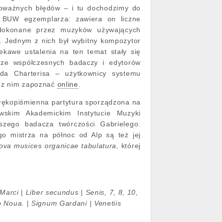
ę poważnych błędów ‒ i tu dochodzimy do
 BUW egzemplarza: zawiera on liczne
, dokonane przez muzyków używających
. Jednym z nich był wybitny kompozytor
kawe ustalenia na ten temat stały się
o ze współczesnych badaczy i edytorów
rda Charterisa ‒ użytkownicy systemu
ę z nim zapoznać
online
.
rękopiśmienna partytura sporządzona na
wskim Akademickim Instytucie Muzyki
szego badacza twórczości Gabrielego.
o mistrza na północ od Alp są też jej
ova musices organicae tabulatura
, której
 Marci
|
Liber secundus
|
Senis, 7, 8, 10,
o Noua.
|
Signum Gardani
|
Venetiis