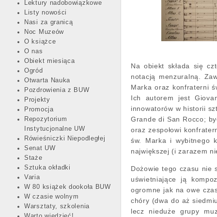
Lektury nadobowiązkowe
Listy nowości
Nasi za granicą
Noc Muzeów
O książce
O nas
Obiekt miesiąca
Na obiekt składa się cz
Ogród
notacją menzuralną. Za
Otwarta Nauka
Marka oraz konfraterni ś
Pozdrowienia z BUW
Ich autorem jest Giova
Projekty
innowatorów w historii sz
Promocja
Grande di San Rocco; by
Repozytorium
Instytucjonalne UW
oraz zespołowi konfrater
Rówieśniczki Niepodległej
św. Marka i wybitnego k
Senat UW
największej (i zarazem n
Staże
Sztuka okładki
Dożowie tego czasu nie s
Varia
uświetniające ją kompo
W 80 książek dookoła BUW
ogromne jak na owe czas
W czasie wolnym
chóry (dwa do aż siedmi
Warsztaty, szkolenia
lecz nieduże grupy muz
Warto wiedzieć!