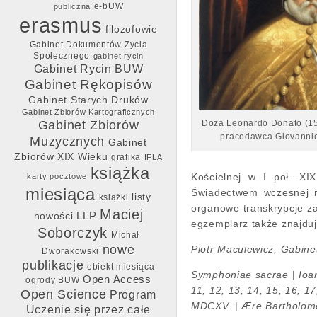
e-bUW
publiczna
erasmus
filozofowie
Gabinet Dokumentów Życia
Społecznego
gabinet rycin
Gabinet Rycin BUW
Gabinet Rękopisów
Gabinet Starych Druków
Gabinet Zbiorów Kartograficznych
Gabinet Zbiorów
Doża Leonardo Donato (153
pracodawca Giovanni
Muzycznych
Gabinet
Zbiorów XIX Wieku
grafika
IFLA
książka
Kościelnej w I poł. XI
karty pocztowe
miesiąca
Świadectwem wczesnej re
listy
książki
organowe transkrypcje z
Maciej
LLP
nowości
egzemplarz także znajdu
Soborczyk
Michał
nowe
Piotr Maculewicz, Gabin
Dworakowski
publikacje
obiekt miesiąca
Symphoniae sacrae
|
Ioa
Open Access
ogrody BUW
11, 12, 13, 14, 15, 16, 1
Open Science
Program
MDCXV.
|
Ære Bartholom
Uczenie się przez całe