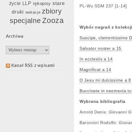
stare
życie LLP
rękopisy
PL-Wu SDM 237 [1-14]
zbiory
druki
wakacje
Zooza
specjalne
Wybór nagrań z kolekcj
Archiwa
Suscipe, clementissime 
Salvator noster a 15
Archiwa
In ecclesiis a 14
Kanał RSS z wpisami
Magnificat a 14
O Jesu mi dulcissime a 8
Buccinate in neomenia tu
Wybrana bibliografia
Arnold Denis:
Giovanni G
Baroncini Rodolfo:
Giovan