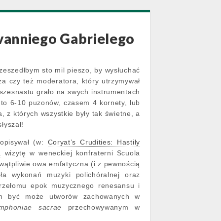
ovanniego Gabrielego
zeszedłbym sto mil pieszo, by wysłuchać
a czy też moderatora, który utrzymywał
m szesnastu grało na swych instrumentach
 to 6-10 puzonów, czasem 4 kornety, lub
, z których wszystkie były tak świetne, a
łyszał!
 opisywał (w:
Coryat’s Crudities: Hastily
 wizytę w weneckiej konfraterni Scuola
wątpliwie owa emfatyczna (i z pewnością
ała wykonań muzyki polichóralnej oraz
 przełomu epok muzycznego renesansu i
tym być może utworów zachowanych w
mphoniae sacrae
przechowywanym w