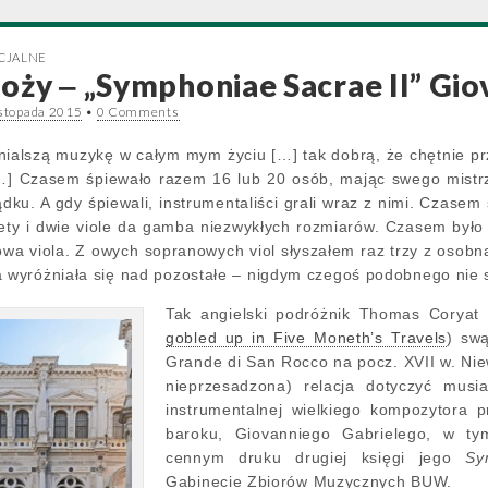
ECJALNE
oży ‒ „Symphoniae Sacrae II” Gi
istopada 2015
•
0 Comments
ialszą muzykę w całym mym życiu […] tak dobrą, że chętnie pr
] Czasem śpiewało razem 16 lub 20 osób, mając swego mistrz
dku. A gdy śpiewali, instrumentaliści grali wraz z nimi. Czase
ety i dwie viole da gamba niezwykłych rozmiarów. Czasem było
owa viola. Z owych sopranowych viol słyszałem raz trzy z osobna
a wyróżniała się nad pozostałe – nigdym czegoś podobnego nie s
Tak angielski podróżnik Thomas Coryat
gobled up in Five Moneth’s Travels
) swą
Grande di San Rocco na pocz. XVII w. Nie
nieprzesadzona) relacja dotyczyć musi
instrumentalnej wielkiego kompozytora
baroku, Giovanniego Gabrielego, w 
cennym druku drugiej księgi jego
Sy
Gabinecie Zbiorów Muzycznych BUW.