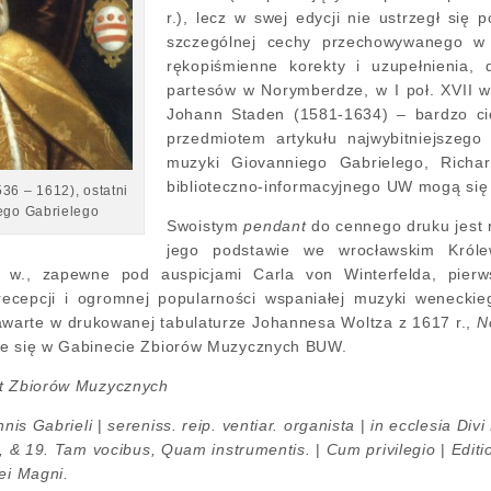
r.), lecz w swej edycji nie ustrzegł si
szczególnej cechy przechowywanego w
rękopiśmienne korekty i uzupełnienia
partesów w Norymberdze, w I poł. XVII w
Johann Staden (1581-1634) – bardzo cie
przedmiotem artykułu najwybitniejszeg
muzyki Giovanniego Gabrielego, Richa
biblioteczno-informacyjnego UW mogą si
6 – 1612), ostatni
ego Gabrielego
Swoistym
pendant
do cennego druku jest 
jego podstawie we wrocławskim Króle
X w., zapewne pod auspicjami Carla von Winterfelda, pierw
cepcji i ogromnej popularności wspaniałej muzyki weneckieg
awarte w drukowanej tabulaturze Johannesa Woltza z 1617 r.,
N
je się w Gabinecie Zbiorów Muzycznych BUW.
et Zbiorów Muzycznych
nnis Gabrieli
|
sereniss. reip. ventiar. organista
|
in ecclesia Divi
7, & 19. Tam vocibus, Quam instrumentis.
|
Cum privilegio
|
Editi
ei Magni.