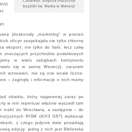
Canaletto. Empora muzyczna
XVII
bazyliki św. Marka w Wenecji
az
go.
ana (doskonały „marketing” w postaci
ich oficyn zaspokajała nie tylko chłonny
 eksport, nie tylko do Italii, lecz całej
iem znaczących przychodów podatkowych
dujemy w wielu zakątkach kontynentu
howało się w samej Wenecji), zarazem
ch wznowień, nie są one wcale liczne.
nne ‒ zaginęły i informacje o nich mamy
ład obiektu, który najpewniej zaraz po
rty w nim repertuar właśnie wyszedł tam
m trafić do Wrocławia, a następnie ‒ do
 muzycznych RISM (A/I/3 G87) wykazuje
tekach, z czego jedynie dwie posiadają
ową edycję: jedną z nich jest Biblioteka