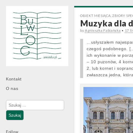
OBIEKT MIESIĄCA
,
ZBIORY SP
Muzyka dla d
by
Agnieszka Fabiańska
•
17 l
…usłyszałem najwspan
czegoś podobnego. […
ich wykonanie w porzą
‒ 10 puzonów, 4 korn
2, lub kornet i sopran
zwłaszcza jedna, któr
Main
Skip
Kontakt
menu
to
O nas
content
Szukaj:
Follow