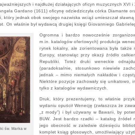
ajważniejszych i najdłużej działających oficyn muzycznych XVI i 
 Angela Gardano (1611) oficynę odziedziczyła córka Diamante or
, który jednak obok swojego nazwiska wciąż umieszczał sławną
et. On właśnie był wydawcą drugiej księgi Giovanniego Gabriele
Ogromna i bardzo nowocześnie zorganizow
m.in. katalogów ofertowych) produkcja weneck
rynek lokalny, ale zorientowana była także na
Europy, stanowiąc przy okazji źródło całk
Republiki. Toteż druki weneckie odnaj
(paradoksalnie, stosunkowo niewiele zac
jednak ‒ mimo niemałych nakładów i częsty
Niektóre pozycje zachowały się unikatowo, i
tylko z katalogów wydawniczych.
Druk, który prezentujemy, to właśnie przyk
wydaniu opuścił Wenecję (zwłaszcza że zawa
„z mody”) i był używany w Bawarii, by pote
BUW. Jest bardzo rzadki ‒ katalog źródeł
jego obecność w zaledwie dziesięciu biblio
iki św. Marka w
komplet ksiąg głosowych, umożliwiający użytk