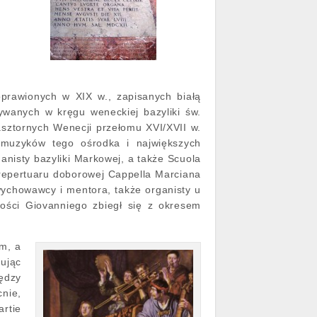
prawionych w XIX w., zapisanych białą
wanych w kręgu weneckiej bazyliki św.
asztornych Wenecji przełomu XVI/XVII w.
h muzyków tego ośrodka i największych
ganisty bazyliki Markowej, a także Scuola
repertuaru doborowej Cappella Marciana
 wychowawcy i mentora, także organisty u
ości Giovanniego zbiegł się z okresem
em, a
ując
ędzy
cnie,
rtie