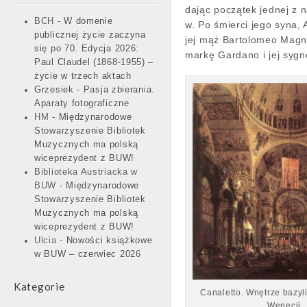
dając początek jednej z n
BCH
-
W domenie
w. Po śmierci jego syna,
publicznej życie zaczyna
jej mąż Bartolomeo Magni
się po 70. Edycja 2026:
markę Gardano i jej sygn
Paul Claudel (1868-1955) –
życie w trzech aktach
Grzesiek
-
Pasja zbierania.
Aparaty fotograficzne
HM
-
Międzynarodowe
Stowarzyszenie Bibliotek
Muzycznych ma polską
wiceprezydent z BUW!
Biblioteka Austriacka w
BUW
-
Międzynarodowe
Stowarzyszenie Bibliotek
Muzycznych ma polską
wiceprezydent z BUW!
Ulcia
-
Nowości książkowe
w BUW – czerwiec 2026
Kategorie
Canaletto. Wnętrze bazyl
Wenecji