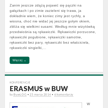
Zanim jeszcze zdążą pojawić się pączki na
gałązkach i po zimie zazieleni się trawa, ja
dokładnie wiem, że koniec zimy jest rychły, a
wiosna, choć nie widać jej jeszcze gołym okiem,
zbliża się wielkimi susami. Według mnie wizytówką
przedwiośnia są rękawiczki. Rękawiczki porzucone,
rękawiczki pogubione, rękawiczki samotne,
rękawiczki bez pary, rękawiczki bez właściciela,
rękawiczki singielki,…
Więcej →
KONFERENCJE
ERASMUS w BUW
by
BuwLOG
•
25 marca 2014
•
6 komentarzy
W