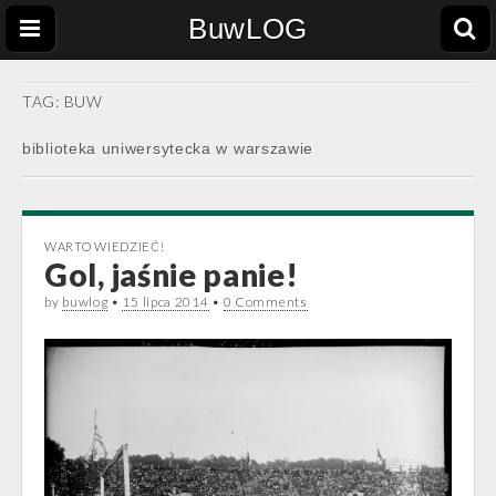
BuwLOG
TAG:
BUW
biblioteka uniwersytecka w warszawie
WARTO WIEDZIEĆ!
Gol, jaśnie panie!
by
buwlog
•
15 lipca 2014
•
0 Comments