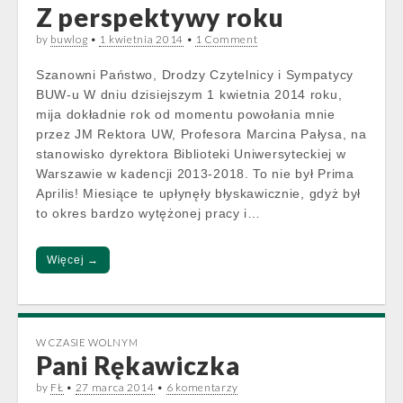
Z perspektywy roku
by
buwlog
•
1 kwietnia 2014
•
1 Comment
Szanowni Państwo, Drodzy Czytelnicy i Sympatycy
BUW-u W dniu dzisiejszym 1 kwietnia 2014 roku,
mija dokładnie rok od momentu powołania mnie
przez JM Rektora UW, Profesora Marcina Pałysa, na
stanowisko dyrektora Biblioteki Uniwersyteckiej w
Warszawie w kadencji 2013-2018. To nie był Prima
Aprilis! Miesiące te upłynęły błyskawicznie, gdyż był
to okres bardzo wytężonej pracy i…
Więcej →
W CZASIE WOLNYM
Pani Rękawiczka
by
FŁ
•
27 marca 2014
•
6 komentarzy