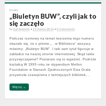
O NAS
„Biuletyn BUW”, czyli jak to
się zaczęło
by
Gal Anonim
•
21 marca 2014
•
0 Comments
Podczas rozmowy na temat tworzenia tego numeru
okazało się, że o piśmie „…w Bibliotece” wszyscy
mówimy: „Biuletyn BUW”. I taki sam tytuł figuruje w
zakładce na naszej stronie internetowej. Skąd takie
przyzwyczajenie? Postaram się to wyjaśnić. Podróże
kształcą W 1993 roku ze stypendium Mellon
Foundation w Stanach Zjednoczonych Ewa Grala
przywiozła czasopisma z tamtejszych bibliotek,…
Więcej →