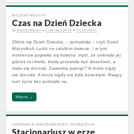
W CZASIE WOLNYM
Czas na Dzień Dziecka
by
Dorota Bocian
•
1 czerwca 2014
•
1 Comment
Zbliża się Dzień Dziecka, – pomyślała – czyli Dzień
Wszystkich Ludzi na calutkim świecie. I w tym
momencie pojawiła się kolejna myśl, że umknęła jej
gdzieś ta chwila, kiedy przestała być dzieckiem, a
stała się dorosła. Zawodna pamięć? A może nigdy
nie dorosła. A może nigdy nie była dzieckiem. Rwący
nurt życia bez podziału na…
Więcej →
INFORMACJE
,
WARTO WIEDZIEĆ!
,
WYDARZENIA
Stacjonariusz w erze