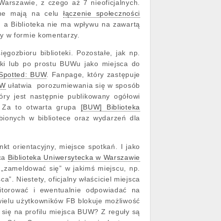
Warszawie, z czego aż 7 nieoficjalnych.
nne mają na celu
łączenie społeczności
a, a Biblioteka nie ma wpływu na zawartą
ty w formie komentarzy.
ęgozbioru biblioteki. Pozostałe, jak np.
teki lub po prostu BUWu jako miejsca do
Spotted: BUW
. Fanpage, który zastępuje
UW
ułatwia porozumiewania się w sposób
óry jest następnie publikowany ogółowi
y. Za to otwarta grupa
[BUW] Biblioteka
bionych w bibliotece oraz wydarzeń dla
nkt orientacyjny, miejsce spotkań. I jako
sca
Biblioteka Uniwersytecka w Warszawie
 „zameldować się” w jakimś miejscu, np.
”. Niestety, oficjalny właściciel miejsca
itorować i ewentualnie odpowiadać na
 wielu użytkowników FB blokuje możliwość
się na profilu miejsca BUW? Z reguły są