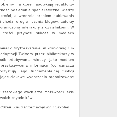
oblemy, na które napotykają redaktorzy
ność posiadania specjalistycznej wiedzy
 treści, a wreszcie problem dublowania
li chodzi o ograniczenia blogów, autorzy
raniczoną interakcję z czytelnikami. W
h treści przynosi sukces w mediach
witter? Wykorzystanie mikroblogingu w
daptacji Twittera przez bibliotekarzy w
sposób zdobywania wiedzy, jako medium
przekazywania informacji (co oznacza
orzystują jego fundamentalnej funkcji
omijając ciekawe wydarzenia organizowane
 szerokiego wachlarza możliwości jakie
woich czytelników.
ddział Usług Informacyjnych i Szkoleń