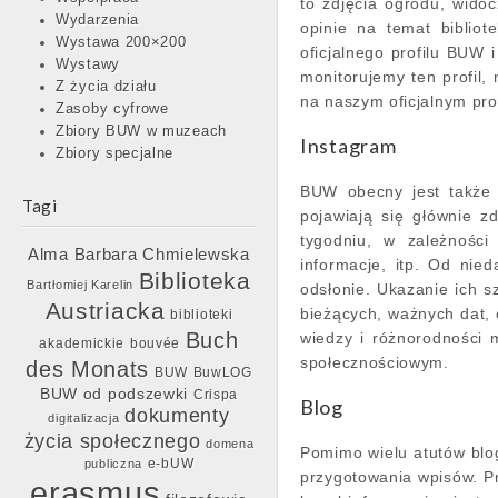
to zdjęcia ogrodu, wido
Wydarzenia
opinie na temat biblio
Wystawa 200×200
oficjalnego profilu BUW i
Wystawy
monitorujemy ten profil,
Z życia działu
na naszym oficjalnym prof
Zasoby cyfrowe
Zbiory BUW w muzeach
Instagram
Zbiory specjalne
BUW obecny jest także
Tagi
pojawiają się głównie zd
tygodniu, w zależności
Barbara Chmielewska
Alma
informacje, itp. Od nie
Biblioteka
Bartłomiej Karelin
odsłonie. Ukazanie ich s
Austriacka
bieżących, ważnych dat, c
biblioteki
Buch
wiedzy i różnorodności 
akademickie
bouvée
społecznościowym.
des Monats
BUW
BuwLOG
BUW od podszewki
Crispa
Blog
dokumenty
digitalizacja
życia społecznego
domena
Pomimo wielu atutów blog
e-bUW
publiczna
przygotowania wpisów. P
erasmus