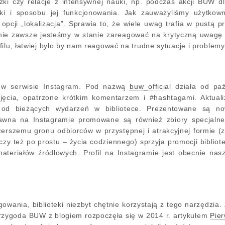
czki czy relacje z intensywnej nauki, np. podczas akcji BUW 
teki i sposobu jej funkcjonowania. Jak zauważyliśmy użytko
 opcji „lokalizacja”. Sprawia to, że wiele uwag trafia w pustą 
 nie zawsze jesteśmy w stanie zareagować na krytyczną uwagę c
ilu, łatwiej było by nam reagować na trudne sytuacje i problemy
 w serwisie Instagram. Pod nazwą
buw_official
działa od paźd
jęcia, opatrzone krótkim komentarzem i #hashtagami. Aktualiz
 od bieżących wydarzeń w bibliotece. Prezentowane są no
dawna na Instagramie promowane są również zbiory specjalne
zerszemu gronu odbiorców w przystępnej i atrakcyjnej formie 
zy też po prostu – życia codziennego) sprzyja promocji bibliote
materiałów źródłowych. Profil na Instagramie jest obecnie n
owania, biblioteki niezbyt chętnie korzystają z tego narzędzi
rzygoda BUW z blogiem rozpoczęła się w 2014 r. artykułem
Pier