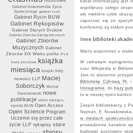
filozofowie
kanał informacyjny jest 
Gabinet Dokumentów Życia
współpracy całego zespoł
Społecznego
gabinet rycin
ale niektóre cykle ukazu
Gabinet Rycin BUW
zapoznać się ze specyf
Gabinet Rękopisów
konferencji są stałym pu
Gabinet Starych Druków
Gabinet Zbiorów Kartograficznych
Inne biblioteki akad
Gabinet Zbiorów
Muzycznych
Gabinet
Warto wspomnieć o niektó
Zbiorów XIX Wieku
grafika
IFLA
książka
W ciekawym wystąpieniu 
karty pocztowe
miesiąca
oraz Wikipedia w Bibliote
listy
książki
Jest to starannie przygo
Maciej
LLP
nowości
Bibliotekę Cyfrową PL
i 
Soborczyk
Michał
Instagramie
, do
bazy pub
nowe
Dworakowski
to w naszej opinii bardzo
publikacje
obiekt miesiąca
Zespół bibliotekarzy z P
Open Access
ogrody BUW
Open Science
Program
Nejman, E. Nowakowska, 
Uczenie się przez całe
w mediach społeczności
stare
życie LLP
rękopisy
prowadzenie kanałów spo
zbiory
budować pozytywny wizer
druki