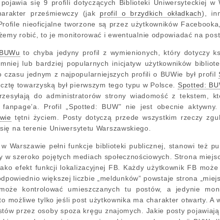
jawia się 9 profili dotyczących Biblioteki Uniwersyteckiej w 
harakter prześmiewczy (jak
profil o brzydkich okładkach
), i
 Profile nieoficjalne tworzone są przez użytkowników Facebook
żemy robić, to je monitorować i ewentualnie odpowiadać na pos
i BUWu
to chyba jedyny profil z wymienionych, który dotyczy ksi
 mniej lub bardziej popularnych inicjatyw użytkowników biblio
 czasu jednym z najpopularniejszych profili o BUWie był profil
cztę towarzyską był pierwszym tego typu w Polsce.
Spotted: B
rzesyłają do administratorów strony wiadomość z tekstem, kt
y fanpage’a. Profil „Spotted: BUW” nie jest obecnie aktywn
wie
tętni życiem. Posty dotyczą przede wszystkim rzeczy zgu
się na terenie Uniwersytetu Warszawskiego.
w Warszawie pełni funkcje biblioteki publicznej, stanowi też pu
y w szeroko pojętych mediach społecznościowych. Strona miej
ako efekt funkcji lokalizacyjnej FB. Każdy użytkownik FB może
odpowiednio większej liczbie „meldunków” powstaje strona „miejsca
może kontrolować umieszczanych tu postów, a jedynie mon
to możliwe tylko jeśli post użytkownika ma charakter otwarty. A
ów przez osoby spoza kręgu znajomych. Jakie posty pojawiają 