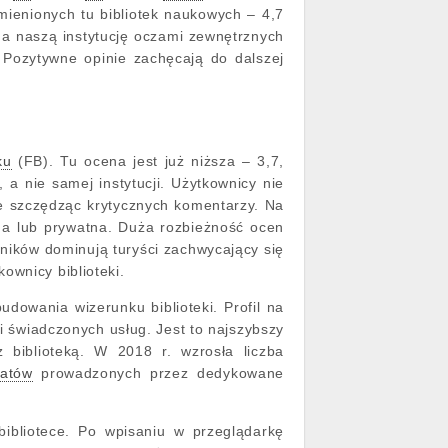
ienionych tu bibliotek naukowych – 4,7
 na naszą instytucję oczami zewnętrznych
 Pozytywne opinie zachęcają do dalszej
ku
(FB). Tu ocena jest już niższa – 3,7,
 a nie samej instytucji. Użytkownicy nie
nie szczędząc krytycznych komentarzy. Na
a lub prywatna. Duża rozbieżność ocen
ików dominują turyści zachwycający się
ownicy biblioteki.
owania wizerunku biblioteki. Profil na
ci świadczonych usług. Jest to najszybszy
 biblioteką. W 2018 r. wzrosła liczba
zatów
prowadzonych przez dedykowane
ibliotece. Po wpisaniu w przeglądarkę