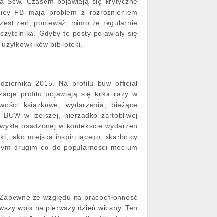
dla Sów. Czasem pojawiają się krytyczne
wnicy FB mają problem z rozróżnieniem
przestrzeń, ponieważ, mimo że regularnie
zytelnika. Gdyby te posty pojawiały się
 użytkowników biblioteki.
ziernika 2015. Na profilu buw_official
acje profilu pojawiają się kilka razy w
wości książkowe, wydarzenia, bieżące
 BUW w lżejszej, nierzadko żartobliwej
(zwykle osadzonej w kontekście wydarzeń
ki, jako miejsca inspirującego, skarbnicy
aszym drugim co do popularności medium
a. Zapewne ze względu na pracochłonność
wszy wpis na pierwszy dzień wiosny
. Ten