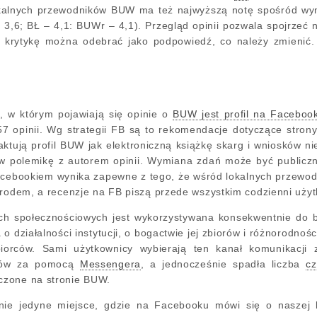
okalnych przewodników BUW ma też najwyższą notę spośród wym
 3,6; BŁ – 4,1: BUWr – 4,1). Przegląd opinii pozwala spojrzeć
ą krytykę można odebrać jako podpowiedź, co należy zmienić.
, w którym pojawiają się opinie o
BUW jest profil na Faceboo
7 opinii. Wg strategii FB są to rekomendacje dotyczące strony,
raktują profil BUW jak elektroniczną książkę skarg i wniosków 
 polemikę z autorem opinii. Wymiana zdań może być publiczn
cebookiem wynika zapewne z tego, że wśród lokalnych przewodn
grodem, a recenzje na FB piszą przede wszystkim codzienni użytk
społecznościowych jest wykorzystywana konsekwentnie do bud
o działalności instytucji, o bogactwie jej zbiorów i różnorodnoś
iorców. Sami użytkownicy wybierają ten kanał komunikacji z
mów za pomocą
Messengera
, a jednocześnie spadła liczba
c
czone na stronie BUW.
ie jedyne miejsce, gdzie na Facebooku mówi się o naszej b