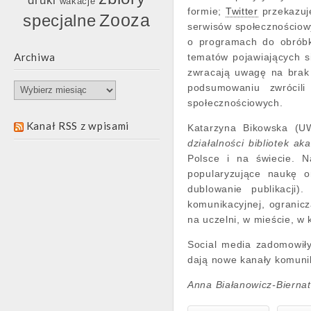
wakacje
formie;
Twitter
przekazuje
Zooza
specjalne
serwisów społecznościowy
o programach do obróbki
Archiwa
tematów pojawiających si
zwracają uwagę na brak 
Archiwa
podsumowaniu zwrócil
społecznościowych.
Kanał RSS z wpisami
Katarzyna Bikowska (UW
działalności bibliotek a
Polsce i na świecie. 
popularyzujące naukę o
dublowanie publikacji)
komunikacyjnej, ogranicz
na uczelni, w mieście, w 
Social media zadomowiły
dają nowe kanały komunik
Anna Białanowicz-Biernat