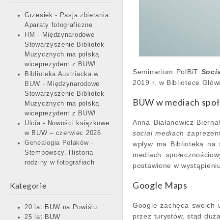
Grzesiek
-
Pasja zbierania.
Aparaty fotograficzne
HM
-
Międzynarodowe
Stowarzyszenie Bibliotek
Muzycznych ma polską
wiceprezydent z BUW!
Seminarium PolBiT
Soci
Biblioteka Austriacka w
2019 r. w Bibliotece Głó
BUW
-
Międzynarodowe
Stowarzyszenie Bibliotek
BUW w mediach spo
Muzycznych ma polską
wiceprezydent z BUW!
Anna Białanowicz-Biern
Ulcia
-
Nowości książkowe
social mediach
zaprezent
w BUW – czerwiec 2026
Genealogia Polaków
-
wpływ ma Biblioteka na 
Stempowscy. Historia
mediach społecznościowy
rodziny w fotografiach
postawione w wystąpieni
Google Maps
Kategorie
Google zachęca swoich uż
20 lat BUW na Powiślu
przez turystów, stąd duż
25 lat BUW