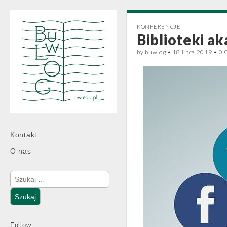
KONFERENCJE
Biblioteki a
by
buwlog
•
18 lipca 2019
•
0 
Main
Skip
Kontakt
menu
to
O nas
content
Szukaj:
Follow