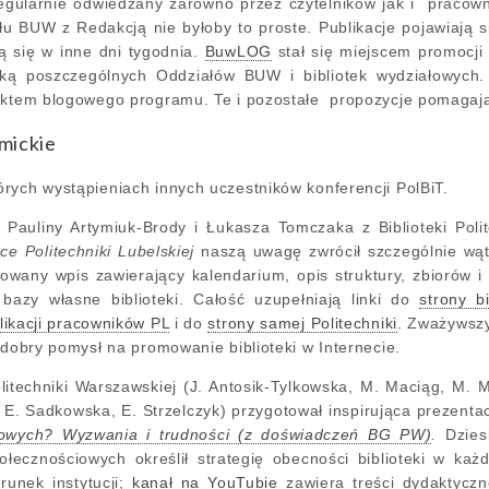
regularnie odwiedzany zarówno przez czytelników jak i pracown
u BUW z Redakcją nie byłoby to proste. Publikacje pojawiają s
ją się w inne dni tygodnia.
BuwLOG
stał się miejscem promocji 
iką poszczególnych Oddziałów BUW i bibliotek wydziałowych
nktem blogowego programu. Te i pozostałe propozycje pomagają
emickie
rych wystąpieniach innych uczestników konferencji PolBiT.
Pauliny Artymiuk-Brody i Łukasza Tomczaka z Biblioteki Polit
ce Politechniki Lubelskiej
naszą uwagę zwrócił szczególnie wą
towany wpis zawierający kalendarium, opis struktury, zbiorów i
bazy własne biblioteki. Całość uzupełniają linki do
strony bi
likacji pracowników PL
i do
strony samej Politechniki
. Zważywszy
 dobry pomysł na promowanie biblioteki w Internecie.
olitechniki Warszawskiej (J. Antosik-Tylkowska, M. Maciąg, M.
E. Sadkowska, E. Strzelczyk) przygotował inspirująca prezenta
owych? Wyzwania i trudności (z doświadczeń BG PW)
.
Dzies
łecznościowych określił strategię obecności biblioteki w k
unek instytucji;
kanał na YouTubie
zawiera treści dydaktyczn