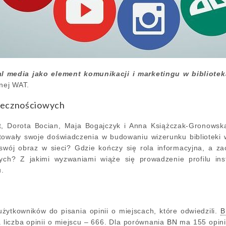
al media jako element komunikacji i marketingu w bibliot
wnej WAT.
łecznościowych
at, Dorota Bocian, Maja Bogajczyk i Anna Książczak-Gronows
owały swoje doświadczenia w budowaniu wizerunku biblioteki
swój obraz w sieci? Gdzie kończy się rola informacyjna, a za
ch? Z jakimi wyzwaniami wiąże się prowadzenie profilu inst
u.
ytkowników do pisania opinii o miejscach, które odwiedzili.
a liczba opinii o miejscu – 666. Dla porównania
BN
ma 155 opini