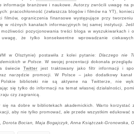
 informacje branżowe i naukowe. Autorzy zwrócili uwagę na pr
ch: pracochłonność (zwłaszcza blogów i filmów na YT), koniecz
 filmów, ograniczenia finansowe występujące przy tworzeniu
ę w różnych kanałach informacyjnych tej samej instytucji. Jeś
możliwości pozycjonowania treści bloga w wyszukiwarkach i og
i uwagę, że tylko konsekwentne wprowadzanie ciekawyc
M w Olsztynie) postawiła z kolei pytanie:
Dlaczego nie T
kademickich w Polsce.
W swojej prezentacji dokonała przeglądu a
Na świecie
Twitter
jest traktowany jako filtr informacji i 
raz narzędzie promocji. W Polsce – jako dodatkowy kanał 
. Polskie biblioteki nie są aktywne na Twitterze, nie wyk
ając się tylko do informacji na temat własnej działalności, p
kraju czy zagranicą.
 się na dobre w bibliotekach akademickich. Warto korzystać z
acji, aby nie tylko promować, ale przede wszystkim edukować s
, Dorota Bocian, Maja Bogajczyk, Anna Książczak-Gronowska, O