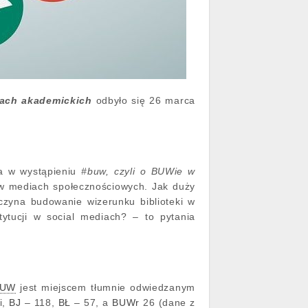
ekach akademickich
odbyło się 26 marca
ka w wystąpieniu
#buw, czyli o BUWie w
 w mediach społecznościowych. Jak duży
czyna budowanie wizerunku biblioteki w
ytucji w social mediach? – to pytania
BUW
jest miejscem tłumnie odwiedzanym
i,
BJ
– 118,
BŁ
– 57, a
BUWr
26 (dane z