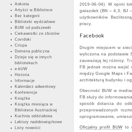
2019-06-04). W opinii l
Ankieta
Artyści w Bibliotece
gwiazdek (BN – 4,3; BJ –
Bez kategorii
użytkowników. Bezlitosn
Biblioteki wydziałowe
pracy.
BUW od podszewki
Ciekawostki ze zbiorów
Facebook
Covidoki
Crispa
Drugim miejscem w sieci
Domena publiczna
wyliczona na podstawie 5
Dzieje się w innych
zauważają tej różnicy. T
bibliotekach
FB jednak można wejść w
e-bUW
między Google Maps i Fa
Historia
architekturą budynku i o
Informacje
Kalendarz adwentowy
Obecność BUW w mediach 
Konferencje
FB służy do informowania 
Książka
sposób dotarcia do odb
Książka miesiąca w
przeprowadzonych roz
Bibliotece Austriackiej
Kuchnia oddziałowa
oprogramowanie, umiesz
Lektury nadobowiązkowe
Oficjalny profil BUW
to n
Listy nowości