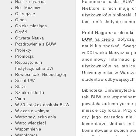
Facebooka hasła „BUW” po
Nasi za granicą
Noc Muzeów
Niektóre z nich mają c
O książce
użytkowników biblioteki.
O nas
tam treść. Jedynie co mo
Obiekt miesiąca
Ogród
Profil
Najgorsze okładk
Otwarta Nauka
BUW na ciepło
, dotyczą
Pozdrowienia z BUW
nauki lub spotkań. Swego
Projekty
w XXI wieku klasyczna po
Promocja
anonimowy. Internauci p
Repozytorium
użytkowników na tablic
Instytucjonalne UW
Uniwersytecka w Warsza
Rówieśniczki Niepodległej
studentów odbywających 
Senat UW
Staże
Biblioteka Uniwersytecka 
Sztuka okładki
taki BUW jest wspominan
Varia
powstała automatycznie j
W 80 książek dookoła BUW
mieście czy lokalu. Przy 
W czasie wolnym
czy jego zarządca nie 
Warsztaty, szkolenia
Warto wiedzieć!
komentarze. Jednak jest 
Wspomnienia
komentowania swoich post
Współpraca