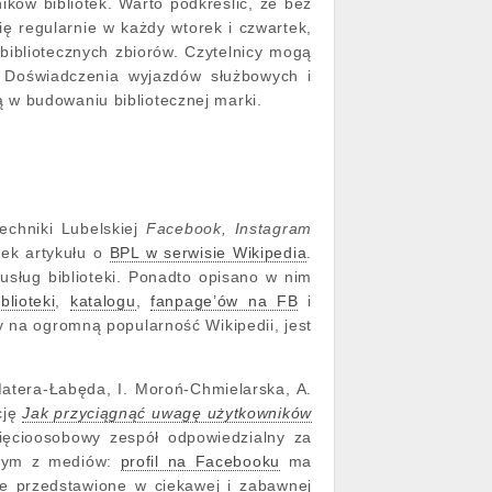
ików bibliotek. Warto podkreślić, że bez
ię regularnie w każdy wtorek i czwartek,
bibliotecznych zbiorów. Czytelnicy mogą
. Doświadczenia wyjazdów służbowych i
 w budowaniu bibliotecznej marki.
echniki Lubelskiej
Facebook, Instagram
tek artykułu o
BPL w serwisie Wikipedia
.
 usług biblioteki. Ponadto opisano w nim
blioteki
,
katalogu
,
fanpage’ów na FB
i
 na ogromną popularność Wikipedii, jest
 Matera-Łabęda, I. Moroń-Chmielarska, A.
cję
Jak przyciągnąć uwagę użytkowników
ięcioosobowy zespół odpowiedzialny za
ażdym z mediów:
profil na Facebooku
ma
e przedstawione w ciekawej i zabawnej