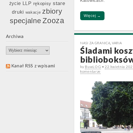
Katowicach.
stare
życie LLP
rękopisy
zbiory
druki
wakacje
Więcej →
Zooza
specjalne
Archiwa
NASI ZA GRANICĄ
,
VARIA
Śladami kosz
Archiwa
biblioboksó
Kanał RSS z wpisami
by
BuwLOG
•
22 kwietnia 20
komentarze