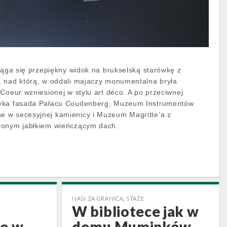
ciąga się przepiękny widok na brukselską starówkę z
, nad którą, w oddali majaczy monumentalna bryła
Coeur wzniesionej w stylu art déco. A po przeciwnej
myka fasada Pałacu Coudenberg, Muzeum Instrumentów
 w secesyjnej kamienicy i Muzeum Magritte’a z
lonym jabłkiem wieńczącym dach.
NASI ZA GRANICĄ
,
STAŻE
W bibliotece jak w
je w
domu Muminków