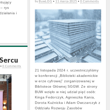
by
BuwLOG
•
11 marca 2025
•
0 Comments
ntujący
 – rys
działania i
 Sercu
•
0 Comments
21 listopada 2024 r. uczestniczyliśmy
w konferencji „Biblioteki akademickie
w erze cyfrowej” zorganizowanej w
Bibliotece Głównej SGGW. Ze strony
BUW wzięło w niej udział pięć osób:
Kinga Fedorczyk, Agnieszka Kania,
Dorota Kuźnicka i Adam Owczarczyk z
Oddziału Rozwoju Zasobów