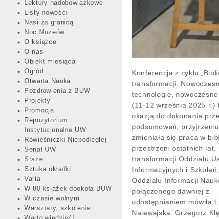
Lektury nadobowiązkowe
Listy nowości
Nasi za granicą
Noc Muzeów
O książce
O nas
Obiekt miesiąca
Ogród
Konferencja z cyklu „Bibli
Otwarta Nauka
transformacji. Nowoczes
Pozdrowienia z BUW
technologie, nowoczesne
Projekty
(11-12 września 2025 r.)
Promocja
okazją do dokonania prz
Repozytorium
podsumowań, przyjrzeniu 
Instytucjonalne UW
zmieniała się praca w bib
Rówieśniczki Niepodległej
przestrzeni ostatnich lat.
Senat UW
transformacji Oddziału U
Staże
Sztuka okładki
Informacyjnych i Szkoleń
Varia
Oddziału Informacji Nauk
W 80 książek dookoła BUW
połączonego dawniej z
W czasie wolnym
udostępnianiem mówiła L
Warsztaty, szkolenia
Nalewajska. Grzegorz Kł
Warto wiedzieć!