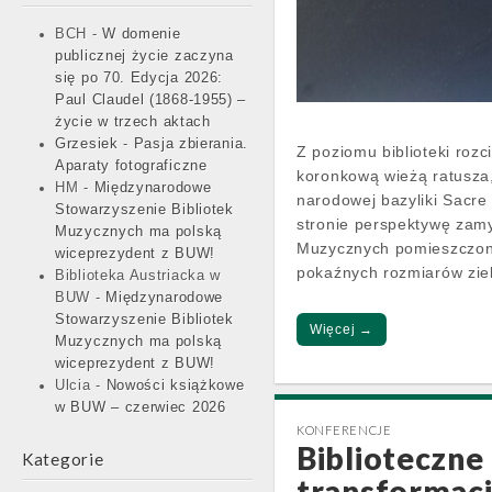
BCH
-
W domenie
publicznej życie zaczyna
się po 70. Edycja 2026:
Paul Claudel (1868-1955) –
życie w trzech aktach
Grzesiek
-
Pasja zbierania.
Z poziomu biblioteki roz
Aparaty fotograficzne
koronkową wieżą ratusza
HM
-
Międzynarodowe
narodowej bazyliki Sacre 
Stowarzyszenie Bibliotek
stronie perspektywę za
Muzycznych ma polską
Muzycznych pomieszczone
wiceprezydent z BUW!
pokaźnych rozmiarów zie
Biblioteka Austriacka w
BUW
-
Międzynarodowe
Stowarzyszenie Bibliotek
Więcej →
Muzycznych ma polską
wiceprezydent z BUW!
Ulcia
-
Nowości książkowe
w BUW – czerwiec 2026
KONFERENCJE
Biblioteczne
Kategorie
transformac