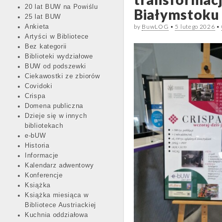
20 lat BUW na Powiślu
Białymstoku
25 lat BUW
by
BuwLOG
•
5 lutego 2026
•
Ankieta
Artyści w Bibliotece
Bez kategorii
Biblioteki wydziałowe
BUW od podszewki
Ciekawostki ze zbiorów
Covidoki
Crispa
Domena publiczna
Dzieje się w innych
bibliotekach
e-bUW
Historia
Informacje
Kalendarz adwentowy
Konferencje
Książka
Książka miesiąca w
Bibliotece Austriackiej
Kuchnia oddziałowa