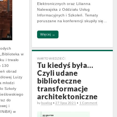
Elektronicznych oraz Lilianna
Nalewajska z Oddziału Usług
Informacyjnych i Szkoleń. Tematy
poruszane na konferencji skupiły się…
Więcej →
łodych
„Biblioteka w
WARTO WIEDZIEĆ!
ku i trwało
Tu kiedyś była…
o 130
Czyli udane
ień obrad
ólowej Luizy
biblioteczne
a młodzi
transformacje
 do Szkoły
architektoniczne
Kieślowskiego
raz do
by
buwlog
•
27 lipca 2021
•
1 Comment
wej i
CINiBA) w