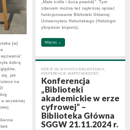
„Małe trolle i duża powódź”. Tym
zdaniem można też najkrócej opisać
funkcjonowanie Biblioteki Głównej
Uniwersytetu Helsińskiego (Helsingin
yliopiston kirjasto),
Więcej →
oteka [w]
ne
 wyzwania”
 była dobrą
eglądów,
DZIEJE SIĘ W INNYCH BIBLIOTEKACH
,
KONFERENCJE
,
WARTO WIEDZIEĆ!
się, jak
Konferencja
liotece na
„Biblioteki
 O
sług
akademickie w erze
, a wcześniej
cyfrowej” –
owej
Biblioteka Główna
ilianna
SGGW 21.11.2024 r.
ębek