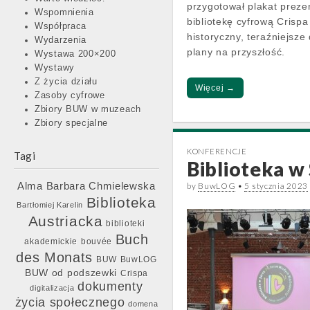
przygotował plakat preze
Wspomnienia
bibliotekę cyfrową Crispa
Współpraca
historyczny, teraźniejsze 
Wydarzenia
plany na przyszłość.
Wystawa 200×200
Wystawy
Z życia działu
Więcej →
Zasoby cyfrowe
Zbiory BUW w muzeach
Zbiory specjalne
KONFERENCJE
Tagi
Biblioteka w
Barbara Chmielewska
Alma
by
BuwLOG
•
5 stycznia 2023
Biblioteka
Bartłomiej Karelin
Austriacka
biblioteki
Buch
akademickie
bouvée
des Monats
BUW
BuwLOG
BUW od podszewki
Crispa
dokumenty
digitalizacja
życia społecznego
domena