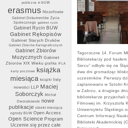
e-bUW
publiczna
erasmus
filozofowie
Gabinet Dokumentów Życia
Społecznego
gabinet rycin
Gabinet Rycin BUW
Gabinet Rękopisów
Gabinet Starych Druków
Gabinet Zbiorów Kartograficznych
Gabinet Zbiorów
Tegoroczne 14. Forum M
Muzycznych
Gabinet
Bibliotekarzy pod hasłem 
Zbiorów XIX Wieku
grafika
IFLA
Sercu” odbyło się na Śląs
książka
karty pocztowe
dwa dni gromadząc blisk
miesiąca
uczestników. Pierwszy dz
listy
książki
zaplanowano w Sztolni Kr
Maciej
LLP
nowości
w Zabrzu, a drugiego dni
Soborczyk
Michał
bibliotekarze przyjechali
nowe
Dworakowski
Filmowej im. Krzysztofa 
publikacje
obiekt miesiąca
Uniwersytetu Śląskiego o
Open Access
ogrody BUW
Centrum Informacji Nauko
Open Science
Program
Biblioteki Akademickiej (
Uczenie się przez całe