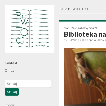
TAG:
BIBLIOTEKI
NASI ZA GRANICĄ
,
STAŻE
Biblioteka n
by
BUWlog
•
3 sierpnia 2026
Main
Skip
Kontakt
menu
to
O nas
content
Szukaj:
Follow