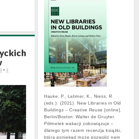
yckich
w
21
•
2
Hauke, P., Latimer, K., Niess, R.
(eds.). (2021). New Libraries in Old
Buildings – Creative Reuse [online].
Berlin/Boston: Walter de Gruyter.
Półmetek wakacji zobowiązuje –
dlatego tym razem recenzja książki,
która poniekąd może pozwolić nam