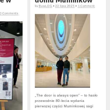
by
BuwLOG
•
22 lipca 2025
•
1 Comment
0 Comments
„The door is always open” – to hasło
przewodnie 80-lecia wydania
pierwszej części Muminkowej sagi