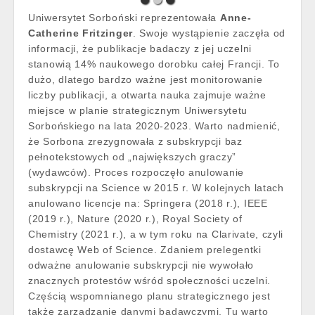
Uniwersytet Sorboński reprezentowała
Anne-
Catherine Fritzinger
. Swoje wystąpienie zaczęła od
informacji, że publikacje badaczy z jej uczelni
stanowią 14% naukowego dorobku całej Francji. To
dużo, dlatego bardzo ważne jest monitorowanie
liczby publikacji, a otwarta nauka zajmuje ważne
miejsce w planie strategicznym Uniwersytetu
Sorbońskiego na lata 2020-2023. Warto nadmienić,
że Sorbona zrezygnowała z subskrypcji baz
pełnotekstowych od „największych graczy”
(wydawców). Proces rozpoczęło anulowanie
subskrypcji na Science w 2015 r. W kolejnych latach
anulowano licencje na: Springera (2018 r.), IEEE
(2019 r.), Nature (2020 r.), Royal Society of
Chemistry (2021 r.), a w tym roku na Clarivate, czyli
dostawcę Web of Science. Zdaniem prelegentki
odważne anulowanie subskrypcji nie wywołało
znacznych protestów wśród społeczności uczelni.
Częścią wspomnianego planu strategicznego jest
także zarządzanie danymi badawczymi. Tu warto