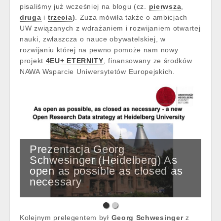
pisaliśmy już wcześniej na blogu (cz.
pierwsza
,
druga
i
trzecia
)
. Zuza mówiła także o ambicjach
UW związanych z wdrażaniem i rozwijaniem otwartej
nauki, zwłaszcza o nauce obywatelskiej, w
rozwijaniu której na pewno pomoże nam nowy
projekt
4EU+ ETERNITY
, finansowany ze środków
NAWA Wsparcie Uniwersytetów Europejskich.
Prezentacja Georg
Schwesinger (Heidelberg) As
open as possible as closed as
necessary
Kolejnym prelegentem był
Georg Schwesinger
z