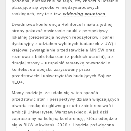
podobna, niezależnie od tego, czy chodzi o uczelnie
plasujące się wysoko w międzynarodowych
rankingach, czy te z tzw.
widening countries
.
Dwudniowa konferencja ReInforce! miała z jednej
strony pokazać otwieranie nauki z perspektywy
lokalnej (prezentacja nowych repozytoriów i panel
dyskusyjny z udziałem wybitnych badaczek z UW) i
krajowej (wystąpienie przedstawiciela MNiSW oraz
rozmowa z bibliotekarzami z polskich uczelni), a z
drugiej strony – uzupełnić tematykę otwartości o
kontekst europejski, zarysowany przez
przedstawicieli uniwersytetów budujących Sojusz
4EU+.
Mamy nadzieję, że udało się w ten sposób
przedstawić stan i perspektywy działań włączających
otwartą naukę do głównego nurtu zainteresowań i
ambicji Uniwersytetu Warszawskiego. A już dziś
zapraszamy na kolejną konferencję, która odbędzie
się w BUW w kwietniu 2026 r. i będzie poświęcona