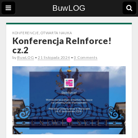
BuwLOG
KONFERENCJE
,
OTWARTA NAUKA
Konferencja ReInforce!
cz.2
by
BuwLOG
•
21 listopada 2024
•
0 Comments