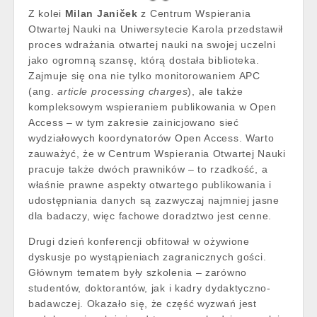
Z kolei
Milan Janiček
z Centrum Wspierania
Otwartej Nauki na Uniwersytecie Karola przedstawił
proces wdrażania otwartej nauki na swojej uczelni
jako ogromną szansę, którą dostała biblioteka.
Zajmuje się ona nie tylko monitorowaniem APC
(ang.
article processing charges
), ale także
kompleksowym wspieraniem publikowania w Open
Access – w tym zakresie zainicjowano sieć
wydziałowych koordynatorów Open Access. Warto
zauważyć, że w Centrum Wspierania Otwartej Nauki
pracuje także dwóch prawników – to rzadkość, a
właśnie prawne aspekty otwartego publikowania i
udostępniania danych są zazwyczaj najmniej jasne
dla badaczy, więc fachowe doradztwo jest cenne.
Drugi dzień konferencji obfitował w ożywione
dyskusje po wystąpieniach zagranicznych gości.
Głównym tematem były szkolenia – zarówno
studentów, doktorantów, jak i kadry dydaktyczno-
badawczej. Okazało się, że część wyzwań jest