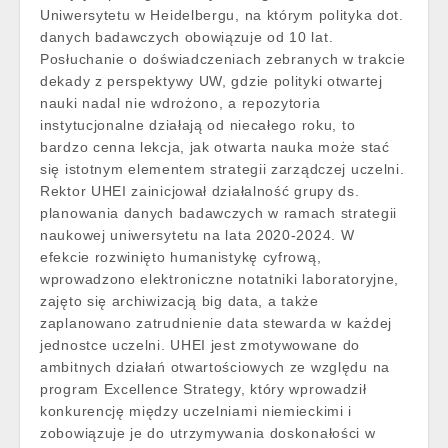
Uniwersytetu w Heidelbergu, na którym polityka dot.
danych badawczych obowiązuje od 10 lat.
Posłuchanie o doświadczeniach zebranych w trakcie
dekady z perspektywy UW, gdzie polityki otwartej
nauki nadal nie wdrożono, a repozytoria
instytucjonalne działają od niecałego roku, to
bardzo cenna lekcja, jak otwarta nauka może stać
się istotnym elementem strategii zarządczej uczelni.
Rektor UHEI zainicjował działalność grupy ds.
planowania danych badawczych w ramach strategii
naukowej uniwersytetu na lata 2020-2024. W
efekcie rozwinięto humanistykę cyfrową,
wprowadzono elektroniczne notatniki laboratoryjne,
zajęto się archiwizacją big data, a także
zaplanowano zatrudnienie data stewarda w każdej
jednostce uczelni. UHEI jest zmotywowane do
ambitnych działań otwartościowych ze względu na
program Excellence Strategy, który wprowadził
konkurencję między uczelniami niemieckimi i
zobowiązuje je do utrzymywania doskonałości w